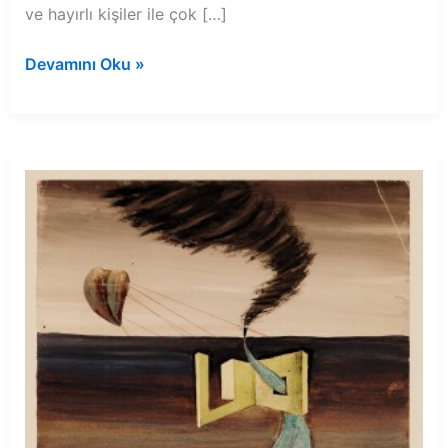
ve hayırlı kişiler ile çok […]
Rüyada
Devamını Oku »
kocanın
altın
yüzük
taktığını
görmek