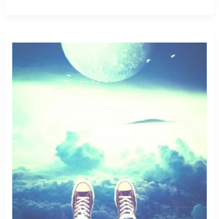
mezarda
yüzük
görmek