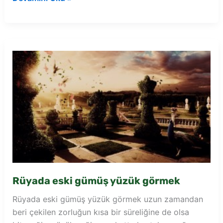
renkli
yüzük
görmek
Rüyada eski gümüş yüzük görmek
Rüyada eski gümüş yüzük görmek uzun zamandan
beri çekilen zorluğun kısa bir süreliğine de olsa