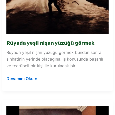
Rüyada yeşil nişan yüzüğü görmek
Rüyada yeşil nişan yüzüğü görmek bundan sonra
sıhhatinin yerinde olacağına, iş konusunda başarılı
ve tecrübeli bir kişi ile kurulacak bir
Rüyada
Devamını Oku »
yeşil
nişan
yüzüğü
görmek