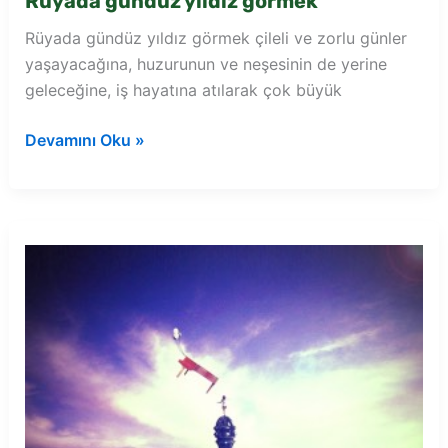
Rüyada gündüz yıldız görmek
Rüyada gündüz yıldız görmek çileli ve zorlu günler
yaşayacağına, huzurunun ve neşesinin de yerine
geleceğine, iş hayatına atılarak çok büyük
Rüyada
Devamını Oku »
gündüz
yıldız
görmek