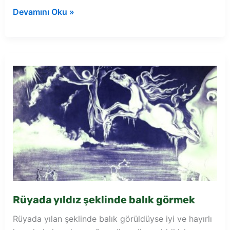
Rüyada
Devamını Oku »
sarı
yıldız
görmek
Rüyada yıldız şeklinde balık görmek
Rüyada yılan şeklinde balık görüldüyse iyi ve hayırlı