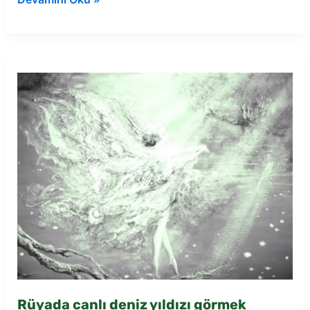
gece
gökte
yıldız
görmek
Rüyada canlı deniz yıldızı görmek