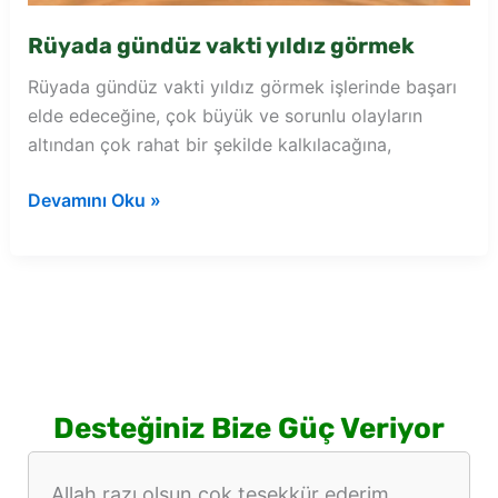
Rüyada gündüz vakti yıldız görmek
Rüyada gündüz vakti yıldız görmek işlerinde başarı
elde edeceğine, çok büyük ve sorunlu olayların
altından çok rahat bir şekilde kalkılacağına,
Rüyada
Devamını Oku »
gündüz
vakti
yıldız
görmek
Desteğiniz Bize Güç Veriyor
Allah razı olsun çok teşekkür ederim