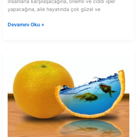
insanlarla karşılaşacağına, önemli ve ciddi işler
yapacağına, aile hayatında çok güzel ve
Rüyada
Devamını Oku »
yıldız
şeklinde
balık
görmek