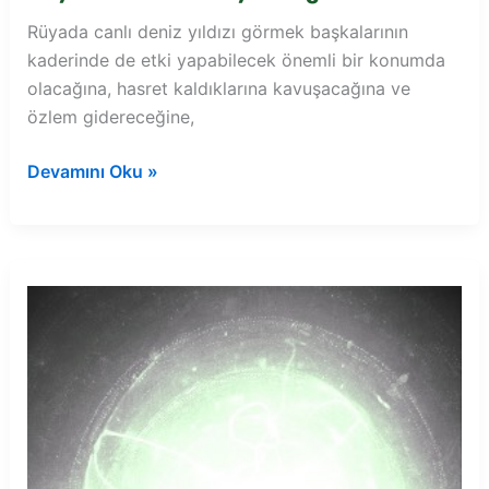
Rüyada canlı deniz yıldızı görmek başkalarının
kaderinde de etki yapabilecek önemli bir konumda
olacağına, hasret kaldıklarına kavuşacağına ve
özlem gidereceğine,
Rüyada
Devamını Oku »
canlı
deniz
yıldızı
görmek