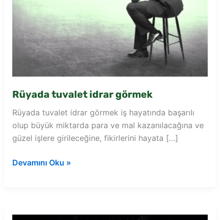
Rüyada tuvalet idrar görmek
Rüyada tuvalet idrar görmek iş hayatında başarılı
olup büyük miktarda para ve mal kazanılacağına ve
güzel işlere girileceğine, fikirlerini hayata […]
Rüyada
Devamını Oku »
tuvalet
idrar
görmek