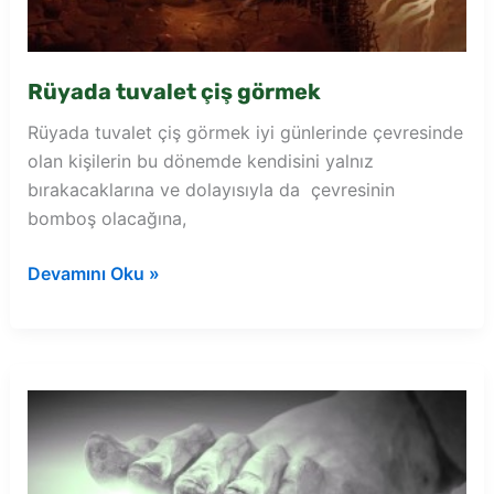
Rüyada tuvalet çiş görmek
Rüyada tuvalet çiş görmek iyi günlerinde çevresinde
olan kişilerin bu dönemde kendisini yalnız
bırakacaklarına ve dolayısıyla da çevresinin
bomboş olacağına,
Rüyada
Devamını Oku »
tuvalet
çiş
görmek