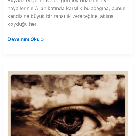
Rüyada engelli tuvaleti görmek dualarının ve
hayallerinin Allah katında karşılık bulacağına, bunun
kendisine büyük bir rahatlık vereceğine, aklına
koyduğu her
Rüyada
Devamını Oku »
engelli
tuvaleti
görmek