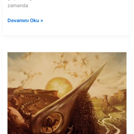
zamanda
Rüyada
Devamını Oku »
tuvalette
oyuncak
görmek