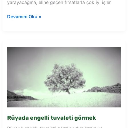
yarayacağına, eline geçen fırsatlarla çok iyi işler
Rüyada
Devamını Oku »
tuvalette
karınca
görmek
Rüyada engelli tuvaleti görmek