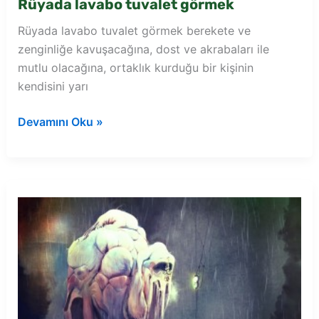
Rüyada lavabo tuvalet görmek
Rüyada lavabo tuvalet görmek berekete ve
zenginliğe kavuşacağına, dost ve akrabaları ile
mutlu olacağına, ortaklık kurduğu bir kişinin
kendisini yarı
Rüyada
Devamını Oku »
lavabo
tuvalet
görmek