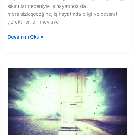
sıkıntılar nedeniyle iş hayatında da
moralsizleşeceğine, iş hayatında bilgi ve cesaret
gerektiren bir mevkiye
Rüyada
Devamını Oku »
hamur
makarna
görmek