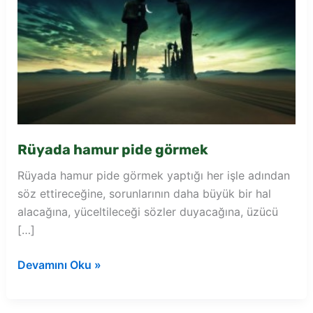
Rüyada hamur pide görmek
Rüyada hamur pide görmek yaptığı her işle adından
söz ettireceğine, sorunlarının daha büyük bir hal
alacağına, yüceltileceği sözler duyacağına, üzücü
[…]
Rüyada
Devamını Oku »
hamur
pide