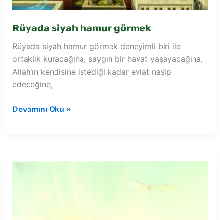
Rüyada siyah hamur görmek
Rüyada siyah hamur görmek deneyimli biri ile
ortaklık kuracağına, saygın bir hayat yaşayacağına,
Allah’ın kendisine istediği kadar evlat nasip
edeceğine,
Rüyada
Devamını Oku »
siyah
hamur
görmek