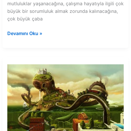
mutluluklar yaşanacağına, çalışma hayatıyla ilgili çok
büyük bir sorumluluk almak zorunda kalınacağına,
çok büyük çaba
Rüyada
Devamını Oku »
mayalanmış
hamur
görmek