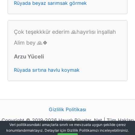
Rüyada beyaz sarımsak görmek
Çok teşekkkür ederim 🙏hayırlısı inşallah
Alim bey 🙏🍀
Arzu Yüceli
Rüyada sırtına havlu koymak
Gizlilik Politikası
Copyright © 2019-2026 Hayırlı Rüyalar .Net | Tüm Hakları
Veri politikasındaki amaçlarla sınırlı ve mevzuata uygun şekilde çerez
Saklıdır.
konumlandırmaktayız. Detaylar için Gizlilik Politikamızı inceleyebilirsiniz.