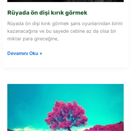
Rüyada ön dişi kırık görmek
Rüyada ön dişi kırık görmek şans oyunlarından birini
kazanacağına ve bu sayede cebine az da olsa bir
miktar para gireceğine,
Rüyada
Devamını Oku »
ön
dişi
kırık
görmek