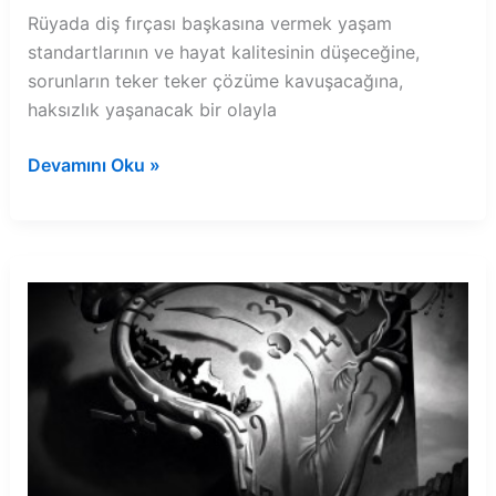
Rüyada diş fırçası başkasına vermek yaşam
standartlarının ve hayat kalitesinin düşeceğine,
sorunların teker teker çözüme kavuşacağına,
haksızlık yaşanacak bir olayla
Rüyada
Devamını Oku »
diş
fırçası
başkasına
vermek