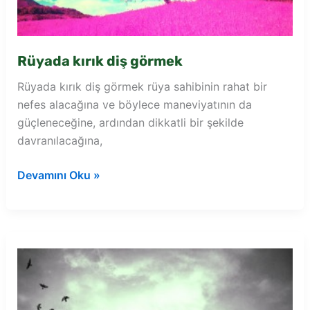
Rüyada kırık diş görmek
Rüyada kırık diş görmek rüya sahibinin rahat bir
nefes alacağına ve böylece maneviyatının da
güçleneceğine, ardından dikkatli bir şekilde
davranılacağına,
Rüyada
Devamını Oku »
kırık
diş
görmek