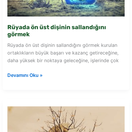
Rüyada ön üst dişinin sallandığını
görmek
Rüyada ön üst dişinin sallandığını görmek kurulan
ortaklıkların büyük başarı ve kazanç getireceğine,
daha yüksek bir noktaya geleceğine, işlerinde çok
Rüyada
Devamını Oku »
ön
üst
dişinin
sallandığını
görmek