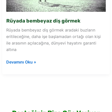
Rüyada bembeyaz diş görmek
Rüyada bembeyaz diş görmek aradaki buzların
eritileceğine, daha işe başlamadan ortağı olan kişi
ile arasının açılacağına, dünyevi hayatını garanti
altına
Rüyada
Devamını Oku »
bembeyaz
diş
görmek