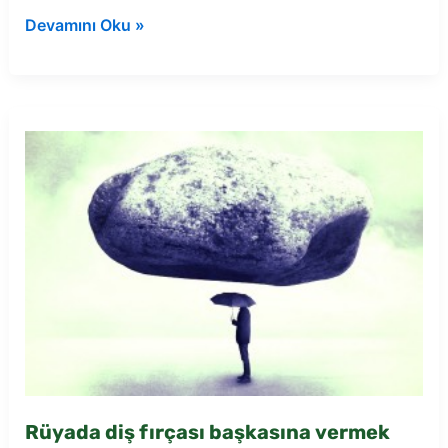
Rüyada
Devamını Oku »
dişi
delik
görmek
Rüyada diş fırçası başkasına vermek