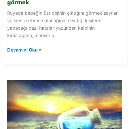
görmek
Rüyada bebeğin üst dişinin çıktığını görmek sayılan
ve sevilen kimse olacağına, sevdiği kişilerin
yapacağı bazı hatalar yüzünden kalbinin
kırılacağına, mahsurlu
Rüyada
Devamını Oku »
bebeğin
üst
dişinin
çıktığını
görmek