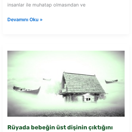
insanlar ile muhatap olmasından ve
Rüyada
Devamını Oku »
diş
beyaz
görmek
Rüyada bebeğin üst dişinin çıktığını