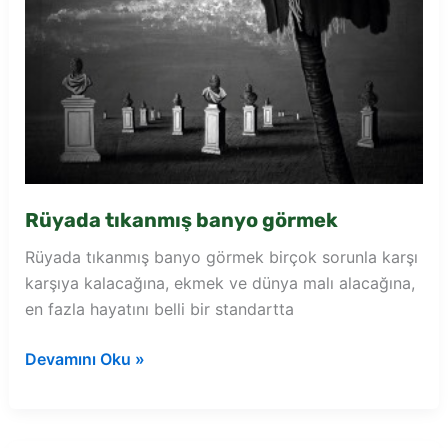
Rüyada tıkanmış banyo görmek
Rüyada tıkanmış banyo görmek birçok sorunla karşı
karşıya kalacağına, ekmek ve dünya malı alacağına,
en fazla hayatını belli bir standartta
Rüyada
Devamını Oku »
tıkanmış
banyo
görmek