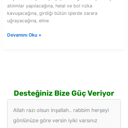
atılımlar yapılacağına, helal ve bol rızka
kavuşacağına, girdiği bütün işlerde zarara
uğrayacağına, eline
Rüyada
Devamını Oku »
kocayı
banyo
yaparken
görmek
Desteğiniz Bize Güç Veriyor
Allah razı olsun inşallah.. rabbim herşeyi
gönlünüze göre versin iyiki varsınız