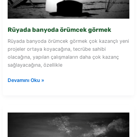
Rüyada banyoda örümcek görmek
Rüyada banyoda örümcek görmek çok kazançlı yeni
projeler ortaya koyacağına, tecrübe sahibi
olacağına, yapılan çalışmaların daha çok kazanç
sağlayacağına, özellikle
Rüyada
Devamını Oku »
banyoda
örümcek
görmek