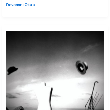
Rüyada
Devamını Oku »
banyoyu
kirli
görmek