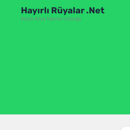
İçeriğe
Hayırlı Rüyalar .Net
atla
Büyük Rüya Tabirleri Sözlüğü