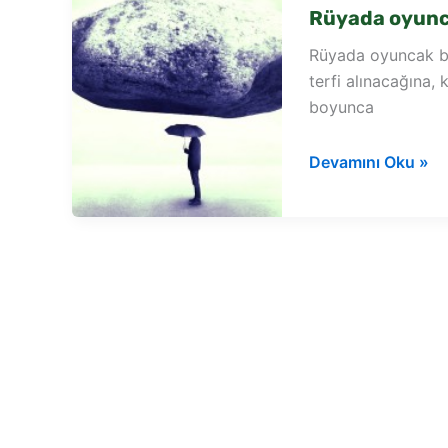
Rüyada oyunc
Rüyada oyuncak ba
terfi alınacağına, 
boyunca
Rüyada
Devamını Oku »
oyuncak
balon
görmek