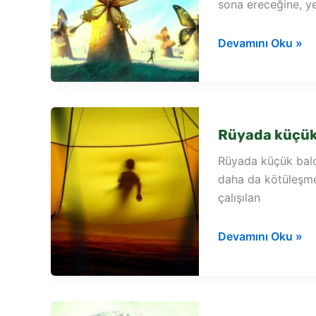
sona ereceğine, ye
Rüyada
Devamını Oku »
şekilli
balon
görmek
Rüyada küçük
Rüyada küçük balo
daha da kötüleşme
çalışılan
Rüyada
Devamını Oku »
küçük
balon
görmek