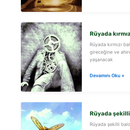
renkli
balon
görmek
Rüyada kırmı
Rüyada kırmızı bal
gireceğine ve ahir
yaşanacak
Rüyada
Devamını Oku »
kırmızı
balonun
uçtuğunu
görmek
Rüyada şekill
Rüyada şekilli bal