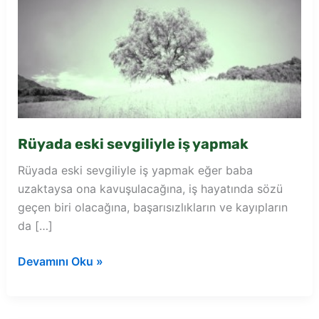
Rüyada eski sevgiliyle iş yapmak
Rüyada eski sevgiliyle iş yapmak eğer baba
uzaktaysa ona kavuşulacağına, iş hayatında sözü
geçen biri olacağına, başarısızlıkların ve kayıpların
da […]
Rüyada
Devamını Oku »
eski
sevgiliyle
iş