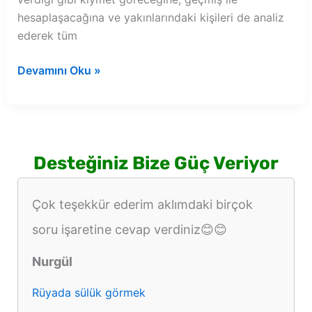
hesaplaşacağına ve yakınlarındaki kişileri de analiz
ederek tüm
Rüyada
Devamını Oku »
sevgilisinin
işten
kovulduğunu
görmek
Desteğiniz Bize Güç Veriyor
Çok teşekkür ederim aklımdaki birçok
soru işaretine cevap verdiniz😊😊
Nurgül
Rüyada sülük görmek