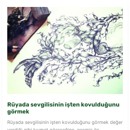
yapmak
Rüyada sevgilisinin işten kovulduğunu
görmek
Rüyada sevgilisinin işten kovulduğunu görmek değer
verdiği gibi kıymet göreceğine, geçmiş ile