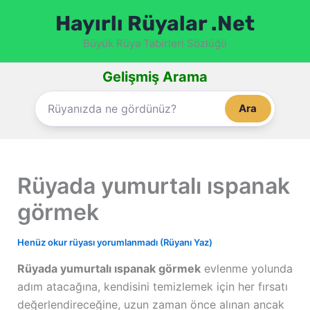
İçeriğe
Hayırlı Rüyalar .Net
atla
Büyük Rüya Tabirleri Sözlüğü
Gelişmiş Arama
Ara
Rüyada yumurtalı ıspanak
görmek
Henüz okur rüyası yorumlanmadı (Rüyanı Yaz)
Rüyada yumurtalı ıspanak görmek
evlenme yolunda
adım atacağına, kendisini temizlemek için her fırsatı
değerlendireceğine, uzun zaman önce alınan ancak