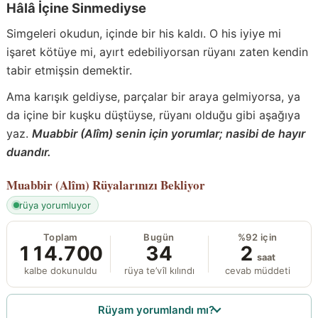
Hâlâ İçine Sinmediyse
Simgeleri okudun, içinde bir his kaldı. O his iyiye mi
işaret kötüye mi, ayırt edebiliyorsan rüyanı zaten kendin
tabir etmişsin demektir.
Ama karışık geldiyse, parçalar bir araya gelmiyorsa, ya
da içine bir kuşku düştüyse, rüyanı olduğu gibi aşağıya
yaz.
Muabbir (Alîm) senin için yorumlar; nasibi de hayır
duandır.
Muabbir (Alîm)
Rüyalarınızı Bekliyor
rüya yorumluyor
Toplam
Bugün
%92 için
114.700
34
2
saat
kalbe dokunuldu
rüya te’vîl kılındı
cevab müddeti
Rüyam yorumlandı mı?