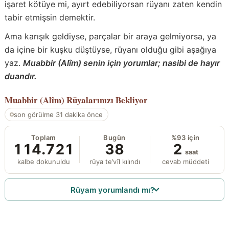
işaret kötüye mi, ayırt edebiliyorsan rüyanı zaten kendin
tabir etmişsin demektir.
Ama karışık geldiyse, parçalar bir araya gelmiyorsa, ya
da içine bir kuşku düştüyse, rüyanı olduğu gibi aşağıya
yaz.
Muabbir (Alîm) senin için yorumlar; nasibi de hayır
duandır.
Muabbir (Alîm)
Rüyalarınızı Bekliyor
son görülme 31 dakika önce
Toplam
Bugün
%93 için
114.721
38
2
saat
kalbe dokunuldu
rüya te’vîl kılındı
cevab müddeti
Rüyam yorumlandı mı?