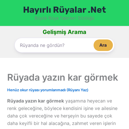
İçeriğe
Hayırlı Rüyalar .Net
atla
Büyük Rüya Tabirleri Sözlüğü
Gelişmiş Arama
Ara
Rüyada yazın kar görmek
Henüz okur rüyası yorumlanmadı (Rüyanı Yaz)
Rüyada yazın kar görmek
yaşamına heyecan ve
renk geleceğine, böylece kendisini işine ve ailesine
daha çok vereceğine ve herşeyin bu sayede çok
daha keyifli bir hal alacağına, zahmet veren işlerin