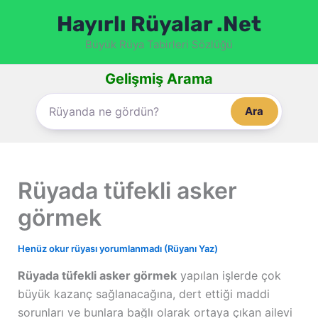
İçeriğe
Hayırlı Rüyalar .Net
atla
Büyük Rüya Tabirleri Sözlüğü
Gelişmiş Arama
Ara
Rüyada tüfekli asker
görmek
Henüz okur rüyası yorumlanmadı (Rüyanı Yaz)
Rüyada tüfekli asker görmek
yapılan işlerde çok
büyük kazanç sağlanacağına, dert ettiği maddi
sorunları ve bunlara bağlı olarak ortaya çıkan ailevi