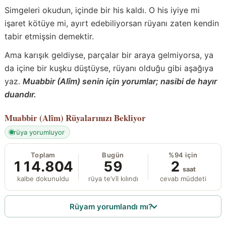
Simgeleri okudun, içinde bir his kaldı. O his iyiye mi
işaret kötüye mi, ayırt edebiliyorsan rüyanı zaten kendin
tabir etmişsin demektir.
Ama karışık geldiyse, parçalar bir araya gelmiyorsa, ya
da içine bir kuşku düştüyse, rüyanı olduğu gibi aşağıya
yaz.
Muabbir (Alîm) senin için yorumlar; nasibi de hayır
duandır.
Muabbir (Alîm)
Rüyalarınızı Bekliyor
rüya yorumluyor
Toplam
Bugün
%94 için
114.804
59
2
saat
kalbe dokunuldu
rüya te’vîl kılındı
cevab müddeti
Rüyam yorumlandı mı?