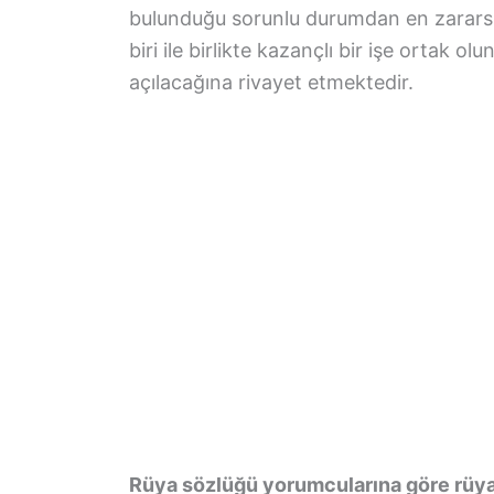
bulunduğu sorunlu durumdan en zararsız
biri ile birlikte kazançlı bir işe ortak o
açılacağına rivayet etmektedir.
Rüya sözlüğü yorumcularına göre rüy