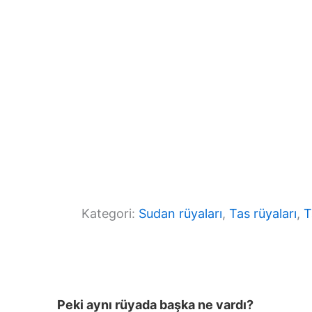
k
Kategori:
Sudan rüyaları
, 
Tas rüyaları
, 
T
Peki aynı rüyada başka ne vardı?