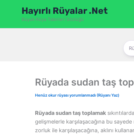
İçeriğe
Hayırlı Rüyalar .Net
atla
Büyük Rüya Tabirleri Sözlüğü
Rüyada sudan taş to
Henüz okur rüyası yorumlanmadı (Rüyanı Yaz)
Rüyada sudan taş toplamak
sıkıntılard
gelişmelerle karşılaşacağına bu sayede 
zorluk ile karşılaşacağına, aklını kullan