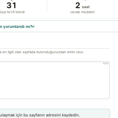
31
2
saat
üya te’vîl kılındı
cevab müddeti
 yorumlandı mı?
 en ilgili olan sayfada bulunduğunuzdan emin olun.
1000
aşmak için bu sayfanın adresini kaydedin.