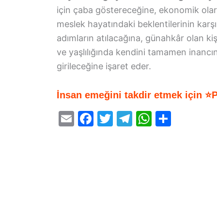
için çaba göstereceğine, ekonomik olar
meslek hayatındaki beklentilerinin karş
adımların atılacağına, günahkâr olan ki
ve yaşlılığında kendini tamamen inancın
girileceğine işaret eder.
İnsan emeğini takdir etmek için ⭐
E
F
T
T
W
S
m
a
w
el
h
h
ai
c
itt
e
at
ar
l
e
er
gr
s
e
b
a
A
o
m
p
o
p