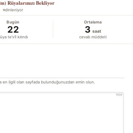
îm)
Rüyalarınızı Bekliyor
dinleniyor
Bugün
Ortalama
22
3
saat
üya te’vîl kılındı
cevab müddeti
 en ilgili olan sayfada bulunduğunuzdan emin olun.
1000