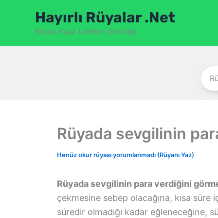
İçeriğe
Hayırlı Rüyalar .Net
atla
Büyük Rüya Tabirleri Sözlüğü
Rüyada sevgilinin par
Henüz okur rüyası yorumlanmadı (Rüyanı Yaz)
Rüyada sevgilinin para verdiğini görm
çekmesine sebep olacağına, kısa süre iç
süredir olmadığı kadar eğleneceğine, s