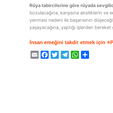
Rüya tabircilerine göre rüyada sevgil
bozulacağına, karşısına aksiliklerin ve e
yenmesi nedeni ile başarısının düşeceği
yaşayacağına, yaptığı işlerden bereket
İnsan emeğini takdir etmek için ⭐
E
F
T
T
W
S
m
a
w
el
h
h
ai
c
itt
e
at
ar
l
e
er
gr
s
e
b
a
A
o
m
p
o
p
k