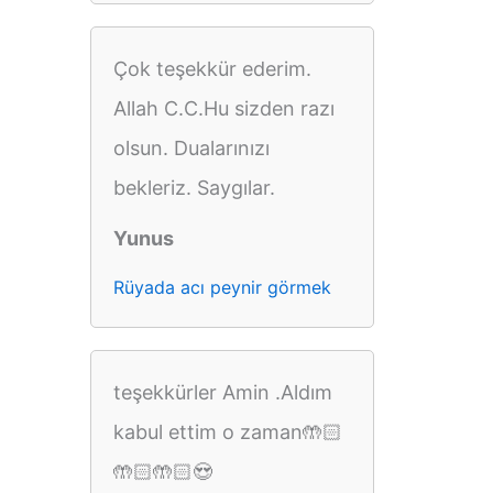
Çok teşekkür ederim.
Allah C.C.Hu sizden razı
olsun. Dualarınızı
bekleriz. Saygılar.
Yunus
Rüyada acı peynir görmek
teşekkürler Amin .Aldım
kabul ettim o zaman🤲🏻
🤲🏻🤲🏻😍