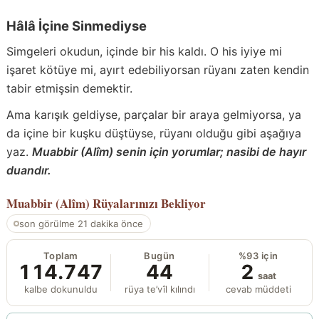
Hâlâ İçine Sinmediyse
Simgeleri okudun, içinde bir his kaldı. O his iyiye mi
işaret kötüye mi, ayırt edebiliyorsan rüyanı zaten kendin
tabir etmişsin demektir.
Ama karışık geldiyse, parçalar bir araya gelmiyorsa, ya
da içine bir kuşku düştüyse, rüyanı olduğu gibi aşağıya
yaz.
Muabbir (Alîm) senin için yorumlar; nasibi de hayır
duandır.
Muabbir (Alîm)
Rüyalarınızı Bekliyor
son görülme 21 dakika önce
Toplam
Bugün
%93 için
114.747
44
2
saat
kalbe dokunuldu
rüya te’vîl kılındı
cevab müddeti