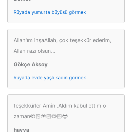
Rüyada yumurta büyüsü görmek
Allah'ım inşaAllah, çok teşekkür ederim,
Allah razı olsun...
Gökçe Aksoy
Rüyada evde yaşlı kadın görmek
teşekkürler Amin .Aldım kabul ettim o
zaman🤲🏻🤲🏻🤲🏻😍
havva