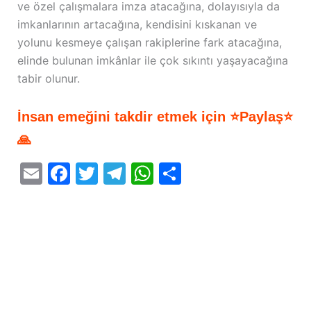
ve özel çalışmalara imza atacağına, dolayısıyla da
imkanlarının artacağına, kendisini kıskanan ve
yolunu kesmeye çalışan rakiplerine fark atacağına,
elinde bulunan imkânlar ile çok sıkıntı yaşayacağına
tabir olunur.
İnsan emeğini takdir etmek için ⭐Paylaş⭐
🙏
E
F
T
T
W
S
m
a
w
el
h
h
ai
c
itt
e
at
ar
l
e
er
gr
s
e
b
a
A
o
m
p
o
p