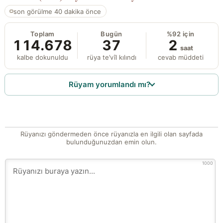
son görülme 40 dakika önce
Toplam
Bugün
%92 için
114.678
37
2
saat
kalbe dokunuldu
rüya te’vîl kılındı
cevab müddeti
Rüyam yorumlandı mı?
Rüyanızı göndermeden önce rüyanızla en ilgili olan sayfada
bulunduğunuzdan emin olun.
1000