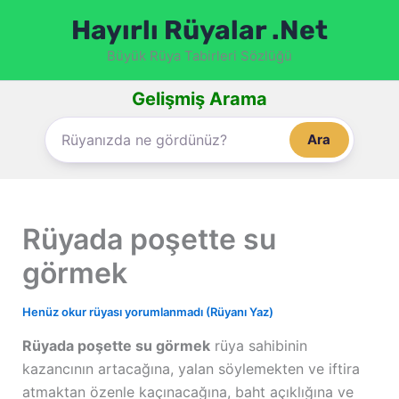
İçeriğe
Hayırlı Rüyalar .Net
atla
Büyük Rüya Tabirleri Sözlüğü
Gelişmiş Arama
Ara
Rüyada poşette su
görmek
Henüz okur rüyası yorumlanmadı (Rüyanı Yaz)
Rüyada poşette su görmek
rüya sahibinin
kazancının artacağına, yalan söylemekten ve iftira
atmaktan özenle kaçınacağına, baht açıklığına ve