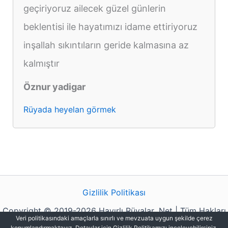
geçiriyoruz ailecek güzel günlerin
beklentisi ile hayatımızı idame ettiriyoruz
inşallah sıkıntıların geride kalmasına az
kalmıştır
Öznur yadigar
Rüyada heyelan görmek
Gizlilik Politikası
Copyright © 2019-2026 Hayırlı Rüyalar .Net | Tüm Hakları
Veri politikasındaki amaçlarla sınırlı ve mevzuata uygun şekilde çerez
Saklıdır.
konumlandırmaktayız. Detaylar için Gizlilik Politikamızı inceleyebilirsiniz.