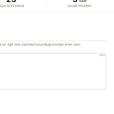
saat
üya te’vîl kılındı
cevab müddeti
 en ilgili olan sayfada bulunduğunuzdan emin olun.
1000