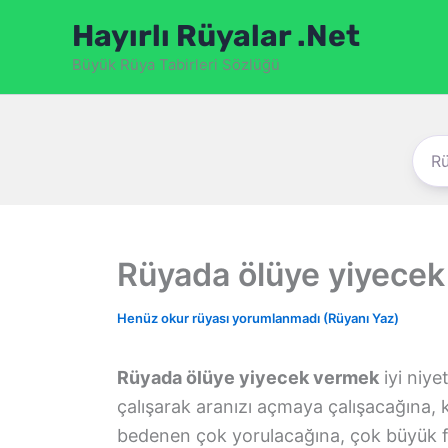
İçeriğe
Hayırlı Rüyalar .Net
atla
Büyük Rüya Tabirleri Sözlüğü
Rüyada ölüye yiyece
Henüz okur rüyası yorumlanmadı (Rüyanı Yaz)
Rüyada ölüye yiyecek vermek
iyi niye
çalışarak aranızı açmaya çalışacağına,
bedenen çok yorulacağına, çok büyük 