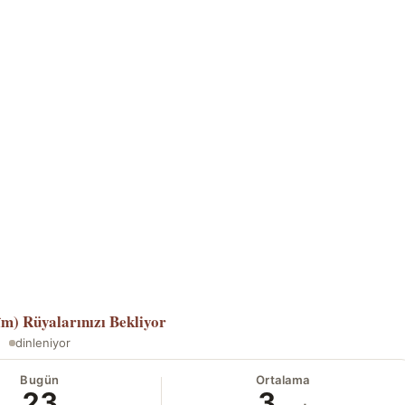
îm)
Rüyalarınızı Bekliyor
dinleniyor
Bugün
Ortalama
23
3