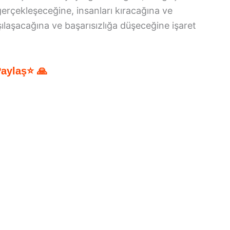
gerçekleşeceğine, insanları kıracağına ve
rşılaşacağına ve başarısızlığa düşeceğine işaret
Paylaş⭐ 🙏