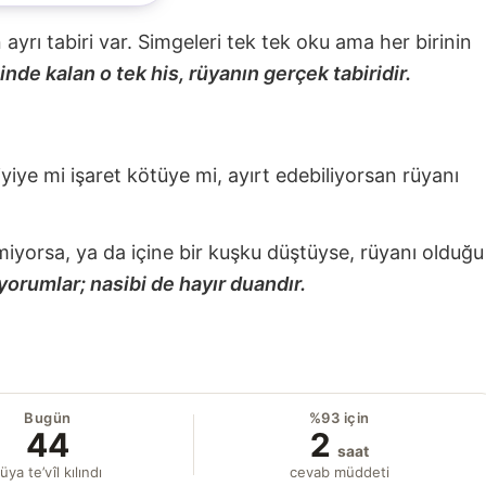
nin ayrı tabiri var. Simgeleri tek tek oku ama her birinin
nde kalan o tek his, rüyanın gerçek tabiridir.
 iyiye mi işaret kötüye mi, ayırt edebiliyorsan rüyanı
miyorsa, ya da içine bir kuşku düştüyse, rüyanı olduğu
yorumlar; nasibi de hayır duandır.
Bugün
%93 için
44
2
saat
üya te’vîl kılındı
cevab müddeti