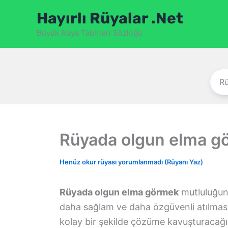
İçeriğe
Hayırlı Rüyalar .Net
atla
Büyük Rüya Tabirleri Sözlüğü
Rüyada olgun elma g
Henüz okur rüyası yorumlanmadı (Rüyanı Yaz)
Rüyada olgun elma görmek
mutluluğun 
daha sağlam ve daha özgüvenli atılmasın
kolay bir şekilde çözüme kavuşturacağı