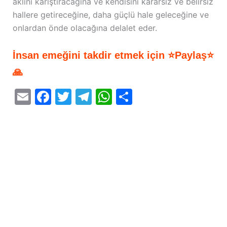
aklını karıştıracağına ve kendisini kararsız ve belirsiz
hallere getireceğine, daha güçlü hale geleceğine ve
onlardan önde olacağına delalet eder.
İnsan emeğini takdir etmek için ⭐Paylaş⭐
🙏
E
F
T
T
W
S
m
a
w
el
h
h
ai
c
itt
e
at
ar
l
e
er
gr
s
e
b
a
A
o
m
p
o
p
k