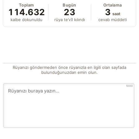
Toplam
Bugün
Ortalama
114.632
23
3
saat
kalbe dokunuldu
rüya te’vîl kılındı
cevab müddeti
Rüyanızı göndermeden önce rüyanızla en ilgili olan sayfada
bulunduğunuzdan emin olun.
1000