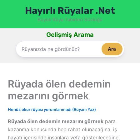
İçeriğe
Hayırlı Rüyalar .Net
atla
Büyük Rüya Tabirleri Sözlüğü
Gelişmiş Arama
Ara
Rüyada ölen dedemin
mezarını görmek
Henüz okur rüyası yorumlanmadı (Rüyanı Yaz)
Rüyada ölen dedemin mezarını görmek
para
kazanma konusunda hep rahat olunacağına, iş
hayatı içerisinde insanlara vefa gösterileceğine,