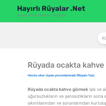
İçeriğe
Hayırlı Rüyalar .Net
atla
Büyük Rüya Tabirleri Sözlüğü
Rüyada ocakta kahve
Henüz okur rüyası yorumlanmadı (Rüyanı Yaz)
Rüyada ocakta kahve görmek
işle ve a
uğursuzlukların ve şanssızlıkların sona 
sıkıntılarından ve sorunlarından kurtul