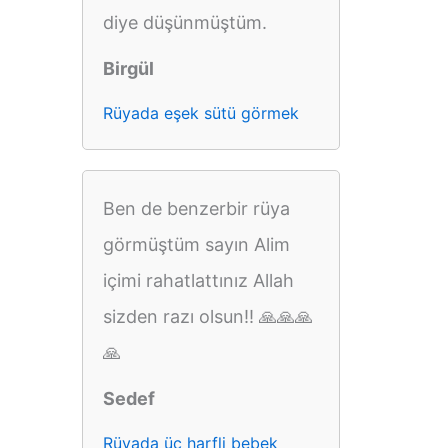
diye düşünmüştüm.
Birgül
Rüyada eşek sütü görmek
Ben de benzerbir rüya
görmüştüm sayın Alim
içimi rahatlattınız Allah
sizden razı olsun!! 🙏🙏🙏
🙏
Sedef
Rüyada üç harfli bebek