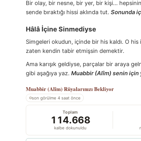
Bir olay, bir nesne, bir yer, bir kişi... hepsi
sende bıraktığı hissi aklında tut.
Sonunda içi
Hâlâ İçine Sinmediyse
Simgeleri okudun, içinde bir his kaldı. O his
zaten kendin tabir etmişsin demektir.
Ama karışık geldiyse, parçalar bir araya gel
gibi aşağıya yaz.
Muabbir (Alîm) senin için 
Muabbir (Alîm)
Rüyalarınızı Bekliyor
son görülme 4 saat önce
Toplam
114.668
kalbe dokunuldu
r