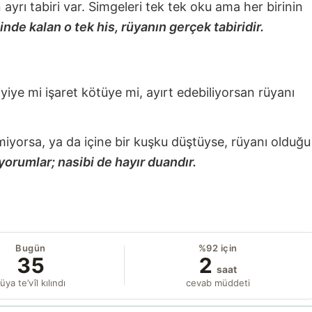
nin ayrı tabiri var. Simgeleri tek tek oku ama her birinin
nde kalan o tek his, rüyanın gerçek tabiridir.
 iyiye mi işaret kötüye mi, ayırt edebiliyorsan rüyanı
miyorsa, ya da içine bir kuşku düştüyse, rüyanı olduğu
yorumlar; nasibi de hayır duandır.
Bugün
%92 için
35
2
saat
üya te’vîl kılındı
cevab müddeti