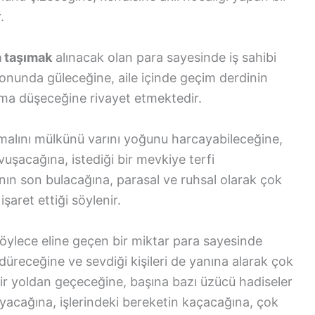
.
a taşımak
alınacak olan para sayesinde iş sahibi
nunda güleceğine, aile içinde geçim derdinin
ma düşeceğine rivayet etmektedir.
alını mülkünü varını yoğunu harcayabileceğine,
uşacağına, istediği bir mevkiye terfi
arının son bulacağına, parasal ve ruhsal olarak çok
şaret ettiği söylenir.
öylece eline geçen bir miktar para sayesinde
ürdüreceğine ve sevdiği kişileri de yanına alarak çok
 bir yoldan geçeceğine, başına bazı üzücü hadiseler
yacağına, işlerindeki bereketin kaçacağına, çok