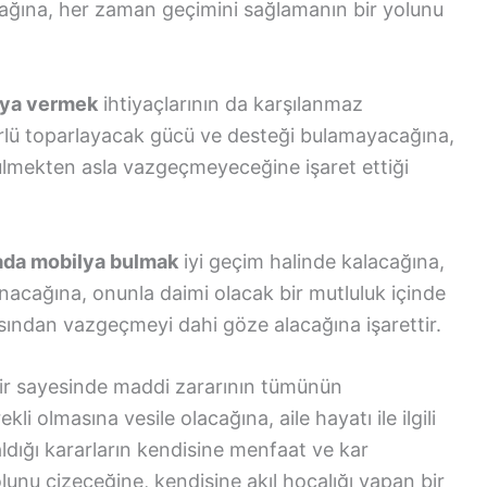
acağına, her zaman geçimini sağlamanın bir yolunu
lya vermek
ihtiyaçlarının da karşılanmaz
türlü toparlayacak gücü ve desteği bulamayacağına,
gülmekten asla vazgeçmeyeceğine işaret ettiği
yada mobilya bulmak
iyi geçim halinde kalacağına,
anacağına, onunla daimi olacak bir mutluluk içinde
sından vazgeçmeyi dahi göze alacağına işarettir.
ir sayesinde maddi zararının tümünün
li olmasına vesile olacağına, aile hayatı ile ilgili
aldığı kararların kendisine menfaat ve kar
olunu çizeceğine, kendisine akıl hocalığı yapan bir