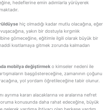
leceğine, hedeflerine emin adımlarla yürüyerek
maktadır.
örüldüyse
hiç olmadığı kadar mutlu olacağına, eğer
uşacağına, yakın bir dostuyla kırgınlık
bine gömeceğine, eğitimle ilgili olarak büyük bir
r maddi kısıtlamaya gitmek zorunda kalmadan
ada mobilya değiştirmek
o kimseler nedeni ile
tartışmaların başgöstereceğine, zamanının çoğunu
yıracağına, yol yordam öğretileceğine tabir olunur.
ını ayrıma kararı alacaklarına ve aralarına nefret
i koruma konusunda daha rahat edeceğine, büyük
re gelerek yardıma ihtiyacı olan herkese yardım