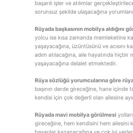
başarılı işler ve atılımlar gerçekleştiri
sorunsuz şekilde ulaşacağına yorumlan
Rüyada başkasının mobilya aldığını g
yolcu ise kısa zamanda memleketine kav
yaşayacağına, üzüntüsünü ve acısını kal
adım atılacağına, aile hayatında hiçbi
yaşayacağına delalet etmektedir.
Rüya sözlüğü yorumcularına göre rüy
başının derde gireceğine, hane içinde 
kendisi için çok değerli olan ailesine a
Rüyada mavi mobilya görülmesi
yollar
gireceğine, hem kendisini hem ailesin
başarılar kazanacağına ve çok iyi yerle