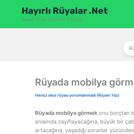
İçeriğe
Hayırlı Rüyalar .Net
atla
Büyük Rüya Tabirleri Sözlüğü
Rüyada mobilya gör
Henüz okur rüyası yorumlanmadı (Rüyanı Yaz)
Rüyada mobilya görmek
onu borçtan ku
anlamda zayıflayacağına, büyük bir çab
artacağına, yaşadığı sorunlar yüzünden