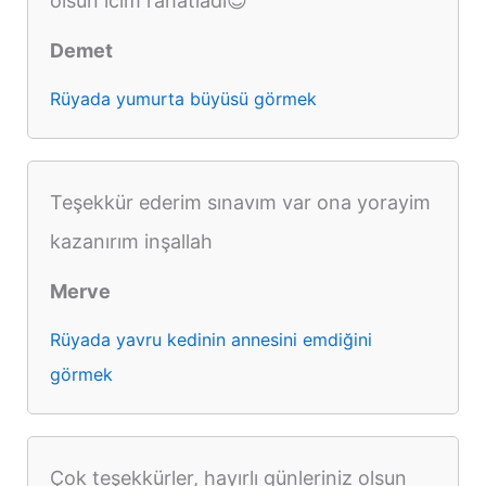
olsun icim rahatladi😊
Demet
Rüyada yumurta büyüsü görmek
Teşekkür ederim sınavım var ona yorayim
kazanırım inşallah
Merve
Rüyada yavru kedinin annesini emdiğini
görmek
Çok teşekkürler, hayırlı günleriniz olsun