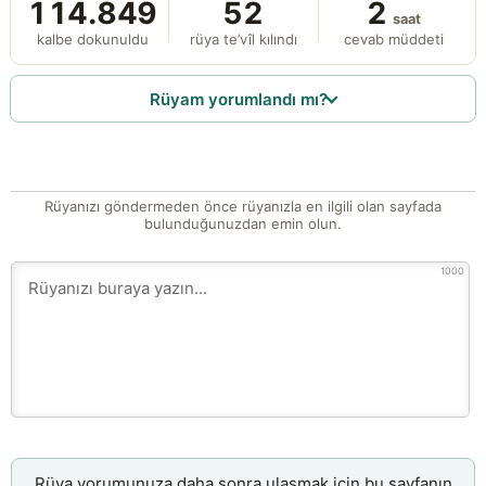
114.849
52
2
saat
kalbe dokunuldu
rüya te’vîl kılındı
cevab müddeti
Rüyam yorumlandı mı?
Rüyanızı göndermeden önce rüyanızla en ilgili olan sayfada
bulunduğunuzdan emin olun.
1000
Rüya yorumunuza daha sonra ulaşmak için bu sayfanın