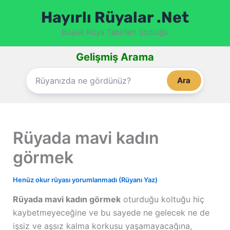
İçeriğe
Hayırlı Rüyalar .Net
atla
Büyük Rüya Tabirleri Sözlüğü
Gelişmiş Arama
Ara
Rüyada mavi kadın
görmek
Henüz okur rüyası yorumlanmadı (Rüyanı Yaz)
Rüyada mavi kadın görmek
oturduğu koltuğu hiç
kaybetmeyeceğine ve bu sayede ne gelecek ne de
işsiz ve aşsız kalma korkusu yaşamayacağına,