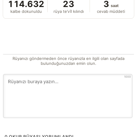
114.632
23
3
saat
kalbe dokunuldu
rüya te’vîl kılındı
cevab müddeti
Rüyanızı göndermeden önce rüyanızla en ilgili olan sayfada
bulunduğunuzdan emin olun.
1000
0
OKUR RÜYASI YORUMLANDI