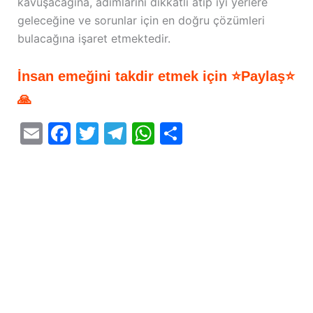
kavuşacağına, adımlarını dikkatli atıp iyi yerlere
geleceğine ve sorunlar için en doğru çözümleri
bulacağına işaret etmektedir.
İnsan emeğini takdir etmek için ⭐Paylaş⭐
🙏
E
F
T
T
W
S
m
a
w
el
h
h
ai
c
itt
e
at
ar
l
e
er
gr
s
e
b
a
A
o
m
p
o
p
k