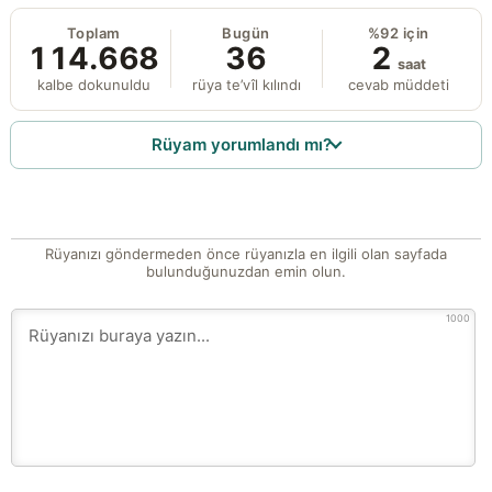
Toplam
Bugün
%92 için
114.668
36
2
saat
kalbe dokunuldu
rüya te’vîl kılındı
cevab müddeti
Rüyam yorumlandı mı?
Rüyanızı göndermeden önce rüyanızla en ilgili olan sayfada
bulunduğunuzdan emin olun.
1000