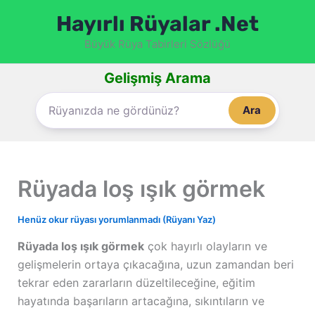
İçeriğe
Hayırlı Rüyalar .Net
atla
Büyük Rüya Tabirleri Sözlüğü
Gelişmiş Arama
Ara
Rüyada loş ışık görmek
Henüz okur rüyası yorumlanmadı (Rüyanı Yaz)
Rüyada loş ışık görmek
çok hayırlı olayların ve
gelişmelerin ortaya çıkacağına, uzun zamandan beri
tekrar eden zararların düzeltileceğine, eğitim
hayatında başarıların artacağına, sıkıntıların ve