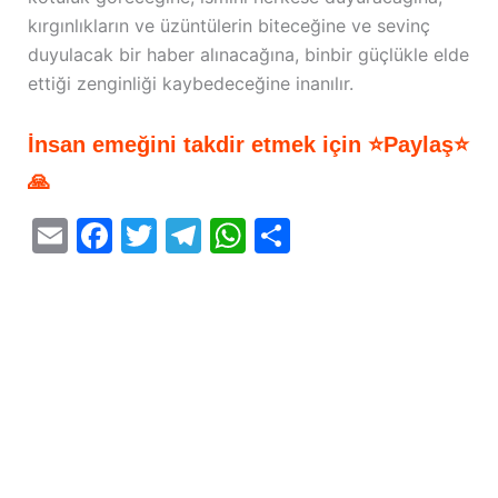
kırgınlıkların ve üzüntülerin biteceğine ve sevinç
duyulacak bir haber alınacağına, binbir güçlükle elde
ettiği zenginliği kaybedeceğine inanılır.
İnsan emeğini takdir etmek için ⭐Paylaş⭐
🙏
E
F
T
T
W
S
m
a
w
el
h
h
ai
c
itt
e
at
ar
l
e
er
gr
s
e
b
a
A
o
m
p
o
p
k