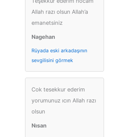
Teşekkür ederim hocam
Allah razı olsun Allah’a
emanetsiniz
Nagehan
Rüyada eski arkadaşının
sevgilisini görmek
Cok tesekkur ederim
yorumunuz ıcın Allah razı
olsun
Nısan