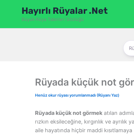
İçeriğe
Hayırlı Rüyalar .Net
atla
Büyük Rüya Tabirleri Sözlüğü
Rüyada küçük not gö
Henüz okur rüyası yorumlanmadı (Rüyanı Yaz)
Rüyada küçük not görmek
atılan adıml
rızkın eksileceğine, kırgınlık ve ayrılık
aile hayatında hiçbir maddi kısıtlama