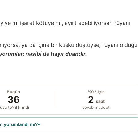
 iyiye mi işaret kötüye mi, ayırt edebiliyorsan rüyanı
miyorsa, ya da içine bir kuşku düştüyse, rüyanı olduğu
yorumlar; nasibi de hayır duandır.
Bugün
%92 için
36
2
saat
üya te’vîl kılındı
cevab müddeti
 yorumlandı mı?