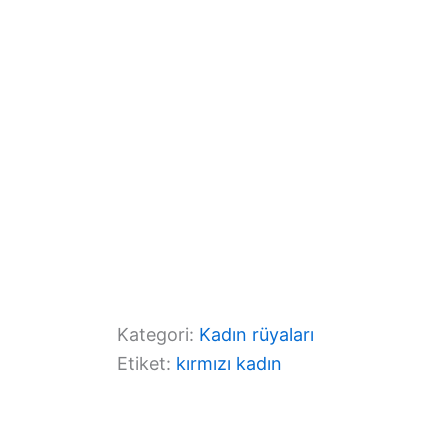
o
p
k
Kategori:
Kadın rüyaları
Etiket:
kırmızı kadın