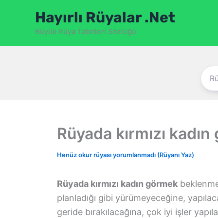
İçeriğe
Hayırlı Rüyalar .Net
atla
Büyük Rüya Tabirleri Sözlüğü
Rüyada kırmızı kadın
Henüz okur rüyası yorumlanmadı (Rüyanı Yaz)
Rüyada kırmızı kadın görmek
beklenmed
planladığı gibi yürümeyeceğine, yapılac
geride bırakılacağına, çok iyi işler yap