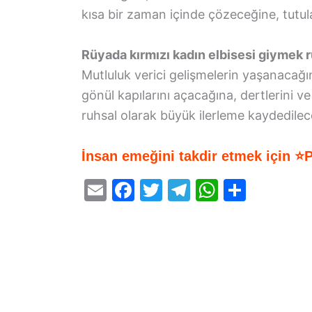
kısa bir zaman içinde çözeceğine, tutula
Rüyada kırmızı kadın elbisesi giymek r
Mutluluk verici gelişmelerin yaşanacağın
gönül kapılarını açacağına, dertlerini v
ruhsal olarak büyük ilerleme kaydedilec
İnsan emeğini takdir etmek için ⭐
E
F
T
T
W
S
m
a
w
el
h
h
ai
c
itt
e
at
ar
l
e
er
gr
s
e
b
a
A
o
m
p