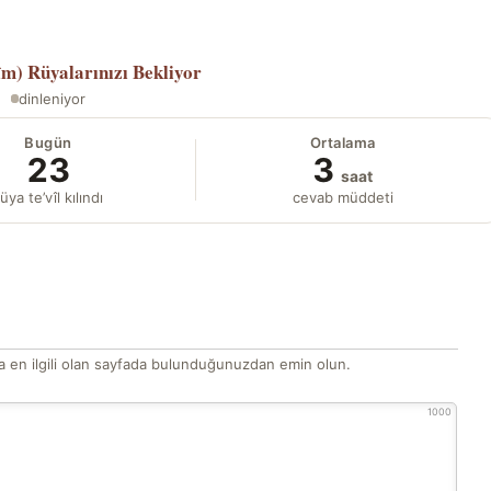
îm)
Rüyalarınızı Bekliyor
dinleniyor
Bugün
Ortalama
23
3
saat
üya te’vîl kılındı
cevab müddeti
 en ilgili olan sayfada bulunduğunuzdan emin olun.
1000