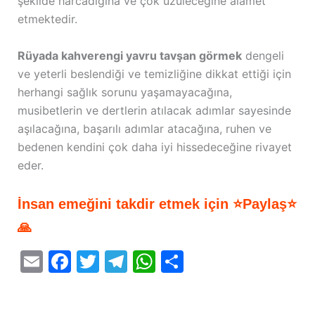
şekilde harcadığına ve çok üzüleceğine alamet
etmektedir.
Rüyada kahverengi yavru tavşan görmek
dengeli
ve yeterli beslendiği ve temizliğine dikkat ettiği için
herhangi sağlık sorunu yaşamayacağına,
musibetlerin ve dertlerin atılacak adımlar sayesinde
aşılacağına, başarılı adımlar atacağına, ruhen ve
bedenen kendini çok daha iyi hissedeceğine rivayet
eder.
İnsan emeğini takdir etmek için ⭐Paylaş⭐
🙏
E
F
T
T
W
S
m
a
w
el
h
h
ai
c
itt
e
at
ar