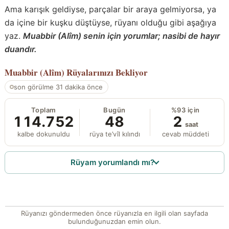
Ama karışık geldiyse, parçalar bir araya gelmiyorsa, ya
da içine bir kuşku düştüyse, rüyanı olduğu gibi aşağıya
yaz.
Muabbir (Alîm) senin için yorumlar; nasibi de hayır
duandır.
Muabbir (Alîm)
Rüyalarınızı Bekliyor
son görülme 31 dakika önce
Toplam
Bugün
%93 için
114.752
48
2
saat
kalbe dokunuldu
rüya te’vîl kılındı
cevab müddeti
Rüyam yorumlandı mı?
Rüyanızı göndermeden önce rüyanızla en ilgili olan sayfada
bulunduğunuzdan emin olun.