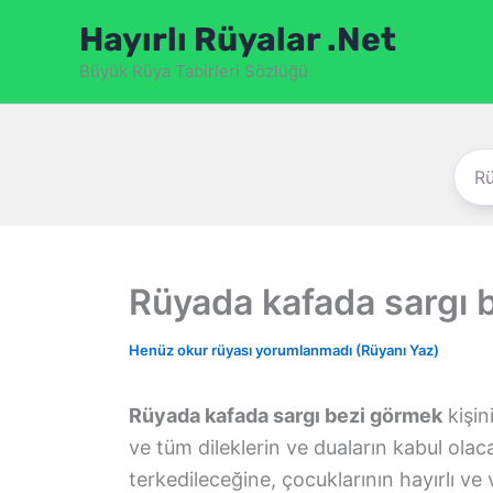
İçeriğe
Hayırlı Rüyalar .Net
atla
Büyük Rüya Tabirleri Sözlüğü
Rüyada kafada sargı 
Henüz okur rüyası yorumlanmadı (Rüyanı Yaz)
Rüyada kafada sargı bezi görmek
kişin
ve tüm dileklerin ve duaların kabul olac
terkedileceğine, çocuklarının hayırlı ve v