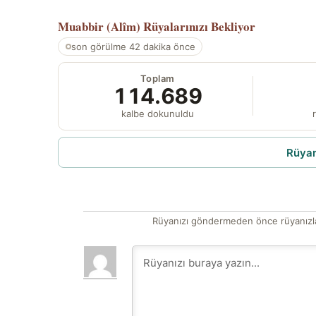
Muabbir (Alîm)
Rüyalarınızı Bekliyor
son görülme 42 dakika önce
Toplam
114.689
kalbe dokunuldu
r
Rüyam
Rüyanızı göndermeden önce rüyanızla