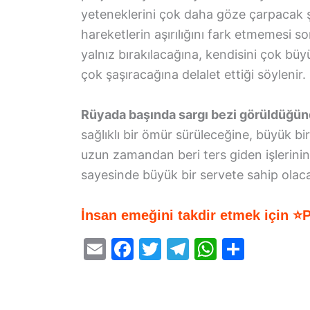
yeteneklerini çok daha göze çarpacak ş
hareketlerin aşırılığını fark etmemesi s
yalnız bırakılacağına, kendisini çok bü
çok şaşıracağına delalet ettiği söylenir.
Rüyada başında sargı bezi görüldüğü
sağlıklı bir ömür sürüleceğine, büyük bir
uzun zamandan beri ters giden işlerinin
sayesinde büyük bir servete sahip olacağ
İnsan emeğini takdir etmek için ⭐
E
F
T
T
W
S
m
a
w
el
h
h
ai
c
itt
e
at
ar