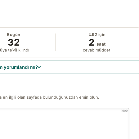
Bugün
%92 için
32
2
saat
üya te’vîl kılındı
cevab müddeti
 yorumlandı mı?
 en ilgili olan sayfada bulunduğunuzdan emin olun.
1000