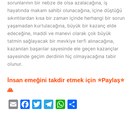
sorunlarının bir nebze de olsa azalacağına, iş
hayatında makam sahibi olunacağına, içine düştüğü
sıkıntılardan kısa bir zaman içinde herhangi bir sorun
yaşamadan kurtulacağına, büyük bir kazanç elde
edeceğine, maddi ve manevi olarak çok büyük
tatmin sağlayacak bir mevkiye terfi alınacağına,
kazanılan başarılar sayesinde ele geçen kazançlar
sayesinde geçim derdinin hiç olmayacağına tabir
olunur.
İnsan emeğini takdir etmek için ⭐Paylaş⭐
🙏
E
F
T
T
W
S
m
a
w
el
h
h
ai
c
itt
e
at
ar