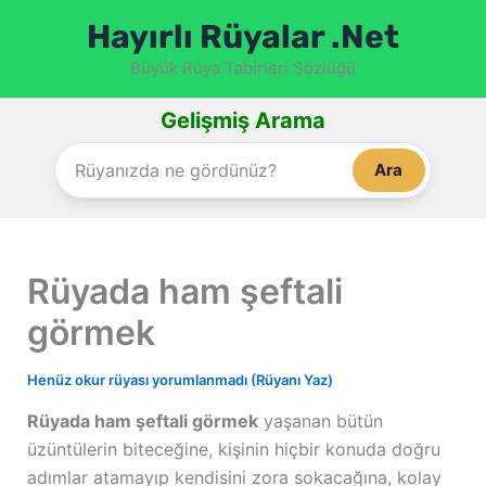
İçeriğe
Hayırlı Rüyalar .Net
atla
Büyük Rüya Tabirleri Sözlüğü
Gelişmiş Arama
Ara
Rüyada ham şeftali
görmek
Henüz okur rüyası yorumlanmadı (Rüyanı Yaz)
Rüyada ham şeftali görmek
yaşanan bütün
üzüntülerin biteceğine, kişinin hiçbir konuda doğru
adımlar atamayıp kendisini zora sokacağına, kolay