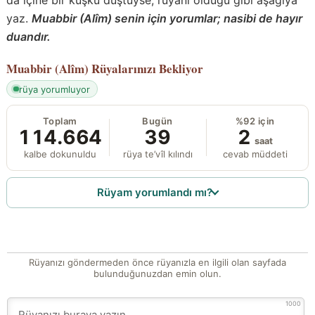
yaz.
Muabbir (Alîm) senin için yorumlar; nasibi de hayır
duandır.
Muabbir (Alîm)
Rüyalarınızı Bekliyor
rüya yorumluyor
Toplam
Bugün
%92 için
114.664
39
2
saat
kalbe dokunuldu
rüya te’vîl kılındı
cevab müddeti
Rüyam yorumlandı mı?
Rüyanızı göndermeden önce rüyanızla en ilgili olan sayfada
bulunduğunuzdan emin olun.
1000