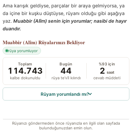
Ama karışık geldiyse, parçalar bir araya gelmiyorsa, ya
da içine bir kuşku düştüyse, rüyanı olduğu gibi aşağıya
yaz.
Muabbir (Alîm) senin için yorumlar; nasibi de hayır
duandır.
Muabbir (Alîm)
Rüyalarınızı Bekliyor
rüya yorumluyor
Toplam
Bugün
%93 için
114.743
44
2
saat
kalbe dokunuldu
rüya te’vîl kılındı
cevab müddeti
Rüyam yorumlandı mı?
Rüyanızı göndermeden önce rüyanızla en ilgili olan sayfada
bulunduğunuzdan emin olun.