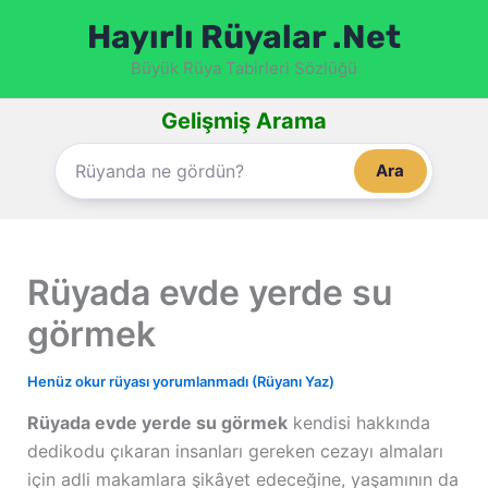
İçeriğe
Hayırlı Rüyalar .Net
atla
Büyük Rüya Tabirleri Sözlüğü
Gelişmiş Arama
Ara
Rüyada evde yerde su
görmek
Henüz okur rüyası yorumlanmadı (Rüyanı Yaz)
Rüyada evde yerde su görmek
kendisi hakkında
dedikodu çıkaran insanları gereken cezayı almaları
için adli makamlara şikâyet edeceğine, yaşamının da