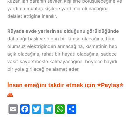
kazanılan paranın sevilen kişilerle bölüşüleceğine ve
yardıma muhtaç kişilere yardımcı olunacağına
delalet ettiğine inanılır.
Rüyada evde yerlerin su olduğunu görüldüğünde
daha ağırbaşlı ve olgun bir kimse olacağına, tüm
olumsuz elektriğinden arınacağına, kısmetinin hep
açık olacağına, rahat bir hayatı olacağına, sadece
vakit kaybetmekle kalmayacağına, böylece hayırlı
bir yola girileceğine alamet eder.
İnsan emeğini takdir etmek için ⭐Paylaş⭐
🙏
E
F
T
T
W
S
m
a
w
el
h
h
ai
c
itt
e
at
ar