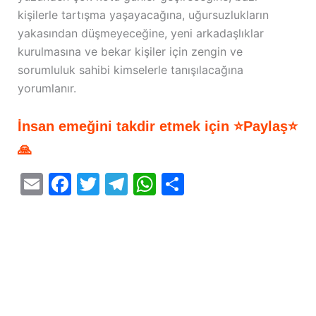
kişilerle tartışma yaşayacağına, uğursuzlukların
yakasından düşmeyeceğine, yeni arkadaşlıklar
kurulmasına ve bekar kişiler için zengin ve
sorumluluk sahibi kimselerle tanışılacağına
yorumlanır.
İnsan emeğini takdir etmek için ⭐Paylaş⭐
🙏
E
F
T
T
W
S
m
a
w
el
h
h
ai
c
itt
e
at
ar
l
e
er
gr
s
e
b
a
A
o
m
p