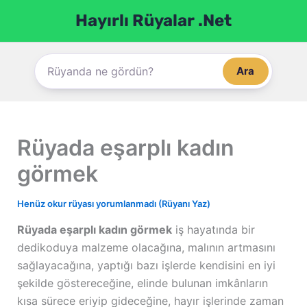
İçeriğe
Hayırlı Rüyalar .Net
atla
Ara
Rüyada eşarplı kadın
görmek
Henüz okur rüyası yorumlanmadı (Rüyanı Yaz)
Rüyada eşarplı kadın görmek
iş hayatında bir
dedikoduya malzeme olacağına, malının artmasını
sağlayacağına, yaptığı bazı işlerde kendisini en iyi
şekilde göstereceğine, elinde bulunan imkânların
kısa sürece eriyip gideceğine, hayır işlerinde zaman