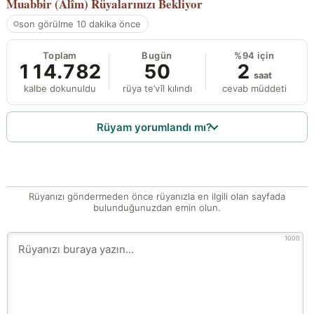
Muabbir (Alîm)
Rüyalarınızı Bekliyor
son görülme 10 dakika önce
Toplam
Bugün
%94 için
114.782
50
2
saat
kalbe dokunuldu
rüya te’vîl kılındı
cevab müddeti
Rüyam yorumlandı mı?
Rüyanızı göndermeden önce rüyanızla en ilgili olan sayfada
bulunduğunuzdan emin olun.
1000