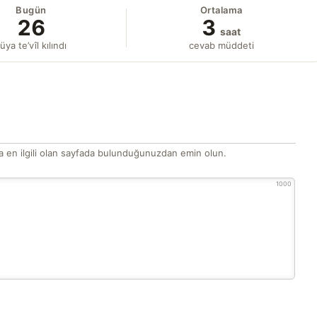
Bugün
Ortalama
26
3
saat
üya te’vîl kılındı
cevab müddeti
 en ilgili olan sayfada bulunduğunuzdan emin olun.
1000