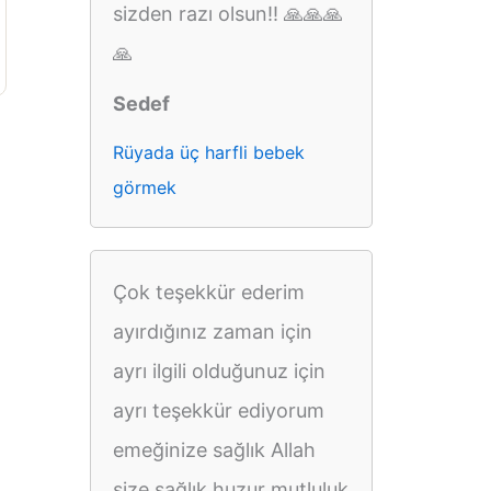
sizden razı olsun!! 🙏🙏🙏
🙏
Sedef
Rüyada üç harfli bebek
görmek
Çok teşekkür ederim
ayırdığınız zaman için
ayrı ilgili olduğunuz için
ayrı teşekkür ediyorum
emeğinize sağlık Allah
size sağlık huzur mutluluk