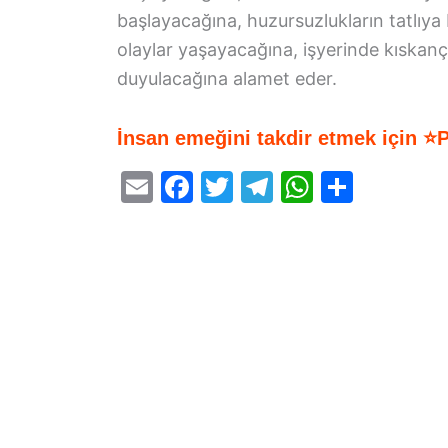
başlayacağına, huzursuzlukların tatlıya
olaylar yaşayacağına, işyerinde kıskanç
duyulacağına alamet eder.
İnsan emeğini takdir etmek için ⭐
E
F
T
T
W
S
m
a
w
el
h
h
ai
c
itt
e
at
ar
l
e
er
gr
s
e
b
a
A
o
m
p
o
p
k