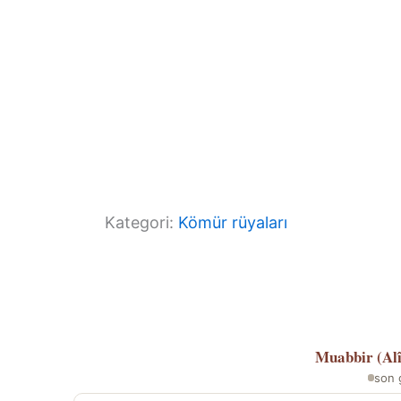
Kategori:
Kömür rüyaları
Muabbir (Al
son 