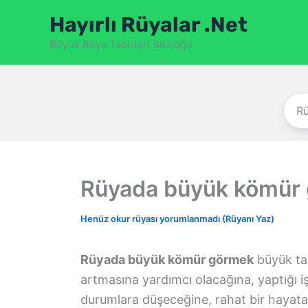
İçeriğe
Hayırlı Rüyalar .Net
atla
Büyük Rüya Tabirleri Sözlüğü
Rüyada büyük kömür
Henüz okur rüyası yorumlanmadı (Rüyanı Yaz)
Rüyada büyük kömür görmek
büyük tar
artmasına yardımcı olacağına, yaptığı iş
durumlara düşeceğine, rahat bir hayat