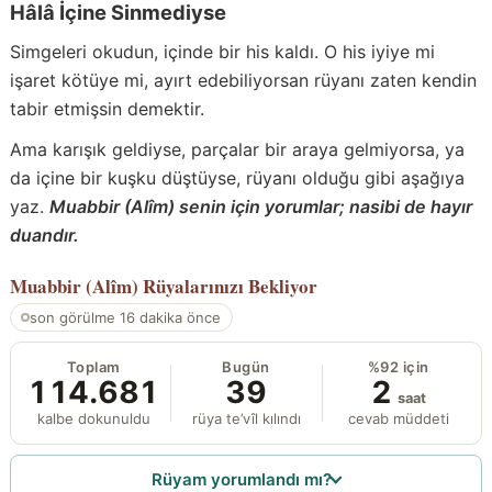
Hâlâ İçine Sinmediyse
Simgeleri okudun, içinde bir his kaldı. O his iyiye mi
işaret kötüye mi, ayırt edebiliyorsan rüyanı zaten kendin
tabir etmişsin demektir.
Ama karışık geldiyse, parçalar bir araya gelmiyorsa, ya
da içine bir kuşku düştüyse, rüyanı olduğu gibi aşağıya
yaz.
Muabbir (Alîm) senin için yorumlar; nasibi de hayır
duandır.
Muabbir (Alîm)
Rüyalarınızı Bekliyor
son görülme 16 dakika önce
Toplam
Bugün
%92 için
114.681
39
2
saat
kalbe dokunuldu
rüya te’vîl kılındı
cevab müddeti
Rüyam yorumlandı mı?