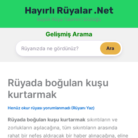
İçeriğe
Hayırlı Rüyalar .Net
atla
Büyük Rüya Tabirleri Sözlüğü
Gelişmiş Arama
Ara
Rüyada boğulan kuşu
kurtarmak
Henüz okur rüyası yorumlanmadı (Rüyanı Yaz)
Rüyada boğulan kuşu kurtarmak
sıkıntıların ve
zorlukların aşılacağına, tüm sıkıntıların arasında
rahat bir nefes aldıracak bir haber alınacağına, eline