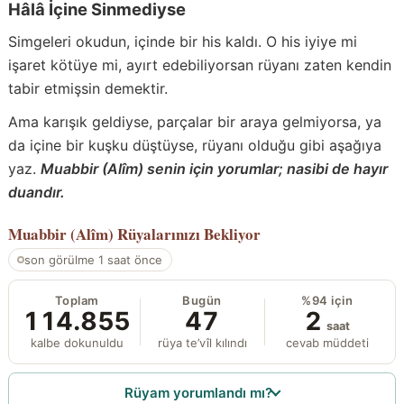
Hâlâ İçine Sinmediyse
Simgeleri okudun, içinde bir his kaldı. O his iyiye mi
işaret kötüye mi, ayırt edebiliyorsan rüyanı zaten kendin
tabir etmişsin demektir.
Ama karışık geldiyse, parçalar bir araya gelmiyorsa, ya
da içine bir kuşku düştüyse, rüyanı olduğu gibi aşağıya
yaz.
Muabbir (Alîm) senin için yorumlar; nasibi de hayır
duandır.
Muabbir (Alîm)
Rüyalarınızı Bekliyor
son görülme 1 saat önce
Toplam
Bugün
%94 için
114.855
47
2
saat
kalbe dokunuldu
rüya te’vîl kılındı
cevab müddeti
Rüyam yorumlandı mı?