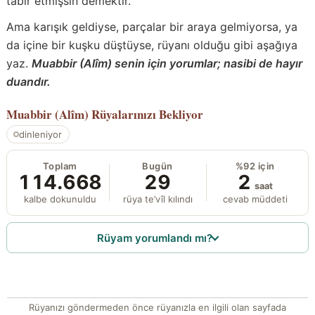
tabir etmişsin demektir.
Ama karışık geldiyse, parçalar bir araya gelmiyorsa, ya
da içine bir kuşku düştüyse, rüyanı olduğu gibi aşağıya
yaz.
Muabbir (Alîm) senin için yorumlar; nasibi de hayır
duandır.
Muabbir (Alîm)
Rüyalarınızı Bekliyor
dinleniyor
Toplam
Bugün
%92 için
114.668
29
2
saat
kalbe dokunuldu
rüya te’vîl kılındı
cevab müddeti
Rüyam yorumlandı mı?
Rüyanızı göndermeden önce rüyanızla en ilgili olan sayfada