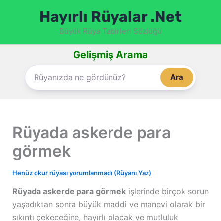
İçeriğe
Hayırlı Rüyalar .Net
atla
Büyük Rüya Tabirleri Sözlüğü
Gelişmiş Arama
Ara
Rüyada askerde para
görmek
Henüz okur rüyası yorumlanmadı (Rüyanı Yaz)
Rüyada askerde para görmek
işlerinde birçok sorun
yaşadıktan sonra büyük maddi ve manevi olarak bir
sıkıntı çekeceğine, hayırlı olacak ve mutluluk