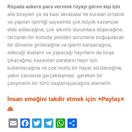
Rüyada askere para vermek rüyayı gören kişi için
aile bireyleri ya da bazı akrabalar ile kurulan ortaklık
ve yapılan işbirliği sayesinde çok büyük kazançlar
elde edileceğine, çok sıkıntılı durumlara düşeceğine,
tartışılan bir konuda yeniden sorunlarla boğuşulacak
bir döneme girileceğine ve işlerin karışacağına,
edeceği duaların ve yapacağı hayırların da boşa
çıkacağına, kazanılan paraların hayır için
kullanılacağına ve çok mutlu bir hayat sürüleceğine,
yakın zamanda gerçekleşmesi gereken bir
çalışmanın bir türlü başlamayacağına alamettir.
İnsan emeğini takdir etmek için ⭐Paylaş⭐
🙏
E
F
T
T
W
S