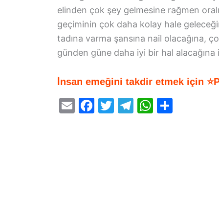
elinden çok şey gelmesine rağmen oralı 
geçiminin çok daha kolay hale geleceğin
tadına varma şansına nail olacağına, ço
günden güne daha iyi bir hal alacağına i
İnsan emeğini takdir etmek için ⭐
E
F
T
T
W
S
m
a
w
el
h
h
ai
c
itt
e
at
ar
l
e
er
gr
s
e
b
a
A
o
m
p
o
p
k