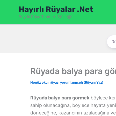
İçeriğe
Hayırlı Rüyalar .Net
atla
Büyük Rüya Tabirleri Sözlüğü
Rüyada balya para g
Henüz okur rüyası yorumlanmadı (Rüyanı Yaz)
Rüyada balya para görmek
böylece ken
sahip olunacağına, böylece hayata yeni
döneceğine, kazancının azalacağına ve