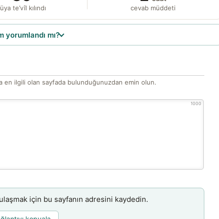
üya te’vîl kılındı
cevab müddeti
 yorumlandı mı?
 en ilgili olan sayfada bulunduğunuzdan emin olun.
1000
aşmak için bu sayfanın adresini kaydedin.
ğlantıyı kopyala