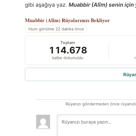
gibi aşağıya yaz.
Muabbir (Alîm) senin için 
Muabbir (Alîm)
Rüyalarınızı Bekliyor
son görülme 22 dakika önce
Toplam
114.678
kalbe dokunuldu
r
Rüyam
Rüyanızı göndermeden önce rüyanızla