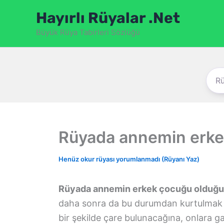
İçeriğe
Hayırlı Rüyalar .Net
atla
Büyük Rüya Tabirleri Sözlüğü
Rüyada annemin erke
Henüz okur rüyası yorumlanmadı (Rüyanı Yaz)
Rüyada annemin erkek çocuğu olduğ
daha sonra da bu durumdan kurtulmak iç
bir şekilde çare bulunacağına, onlara 