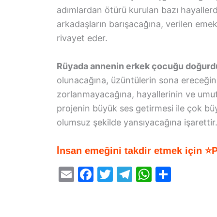
adımlardan ötürü kurulan bazı hayaller
arkadaşların barışacağına, verilen eme
rivayet eder.
Rüyada annenin erkek çocuğu doğur
olunacağına, üzüntülerin sona ereceğine
zorlanmayacağına, hayallerinin ve umut
projenin büyük ses getirmesi ile çok bü
olumsuz şekilde yansıyacağına işarettir
İnsan emeğini takdir etmek için ⭐
E
F
T
T
W
S
m
a
w
el
h
h
ai
c
itt
e
at
ar