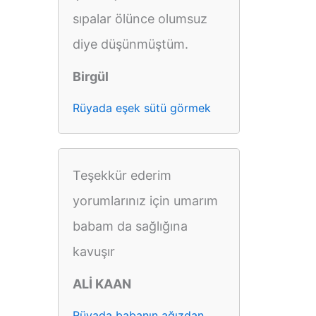
sıpalar ölünce olumsuz
diye düşünmüştüm.
Birgül
Rüyada eşek sütü görmek
Teşekkür ederim
yorumlarınız için umarım
babam da sağlığına
kavuşır
ALİ KAAN
Rüyada babanın ağızdan