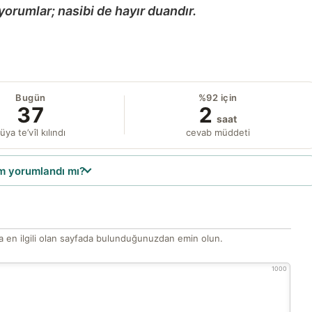
yorumlar; nasibi de hayır duandır.
Bugün
%92 için
37
2
saat
üya te’vîl kılındı
cevab müddeti
 yorumlandı mı?
 en ilgili olan sayfada bulunduğunuzdan emin olun.
1000