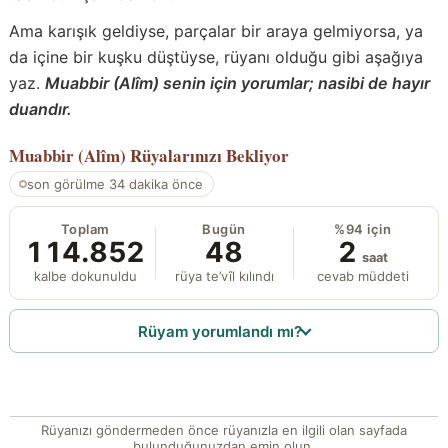
Ama karışık geldiyse, parçalar bir araya gelmiyorsa, ya
da içine bir kuşku düştüyse, rüyanı olduğu gibi aşağıya
yaz.
Muabbir (Alîm) senin için yorumlar; nasibi de hayır
duandır.
Muabbir (Alîm)
Rüyalarınızı Bekliyor
son görülme 34 dakika önce
Toplam
Bugün
%94 için
114.852
48
2
saat
kalbe dokunuldu
rüya te’vîl kılındı
cevab müddeti
Rüyam yorumlandı mı?
Rüyanızı göndermeden önce rüyanızla en ilgili olan sayfada
bulunduğunuzdan emin olun.