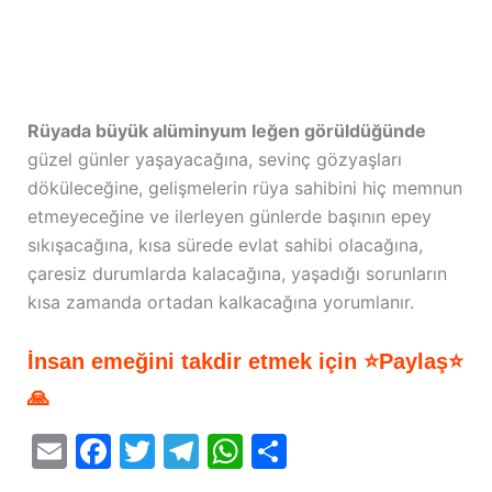
Rüyada büyük alüminyum leğen görüldüğünde
güzel günler yaşayacağına, sevinç gözyaşları
döküleceğine, gelişmelerin rüya sahibini hiç memnun
etmeyeceğine ve ilerleyen günlerde başının epey
sıkışacağına, kısa sürede evlat sahibi olacağına,
çaresiz durumlarda kalacağına, yaşadığı sorunların
kısa zamanda ortadan kalkacağına yorumlanır.
İnsan emeğini takdir etmek için ⭐Paylaş⭐
🙏
E
F
T
T
W
S
m
a
w
el
h
h