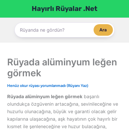
İçeriğe
Hayırlı Rüyalar .Net
atla
Ara
Rüyada alüminyum leğen
görmek
Henüz okur rüyası yorumlanmadı (Rüyanı Yaz)
Rüyada alüminyum leğen görmek
başarılı
olundukça özgüvenin artacağına, sevinileceğine ve
huzurlu olunacağına, büyük ve garanti olacak gelir
kapılarına ulaşacağına, aşk hayatının çok hayırlı bir
kısmet ile şenleneceğine ve huzur bulacağına,