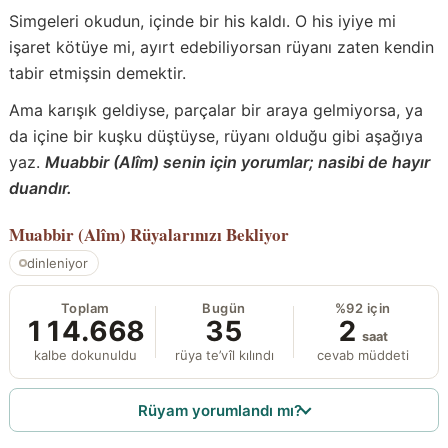
Simgeleri okudun, içinde bir his kaldı. O his iyiye mi
işaret kötüye mi, ayırt edebiliyorsan rüyanı zaten kendin
tabir etmişsin demektir.
Ama karışık geldiyse, parçalar bir araya gelmiyorsa, ya
da içine bir kuşku düştüyse, rüyanı olduğu gibi aşağıya
yaz.
Muabbir (Alîm) senin için yorumlar; nasibi de hayır
duandır.
Muabbir (Alîm)
Rüyalarınızı Bekliyor
dinleniyor
Toplam
Bugün
%92 için
114.668
35
2
saat
kalbe dokunuldu
rüya te’vîl kılındı
cevab müddeti
Rüyam yorumlandı mı?