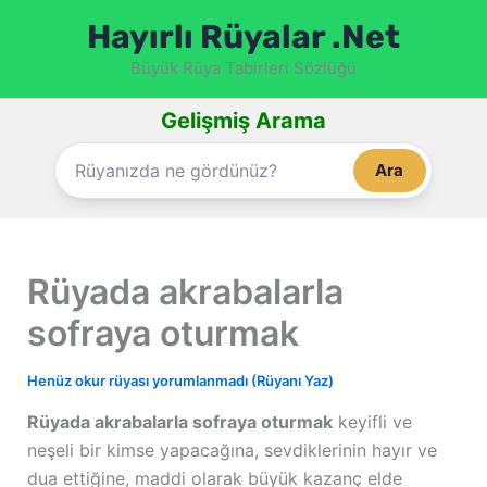
İçeriğe
Hayırlı Rüyalar .Net
atla
Büyük Rüya Tabirleri Sözlüğü
Gelişmiş Arama
Ara
Rüyada akrabalarla
sofraya oturmak
Henüz okur rüyası yorumlanmadı (Rüyanı Yaz)
Rüyada akrabalarla sofraya oturmak
keyifli ve
neşeli bir kimse yapacağına, sevdiklerinin hayır ve
dua ettiğine, maddi olarak büyük kazanç elde