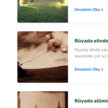
Rüyada
Devamını Oku »
çaydanlık
demlik
görmek
Rüyada elind
Rüyada elinde çayda
sayesinde çok iyi 
Rüyada
Devamını Oku »
elinde
çaydanlık
görmek
Rüyada alümi