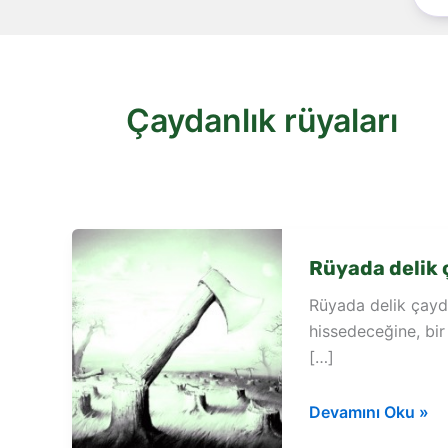
Çaydanlık rüyaları
Rüyada delik
Rüyada delik çayda
hissedeceğine, bir
[…]
Rüyada
Devamını Oku »
delik