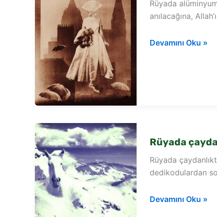
Rüyada alüminyum 
anılacağına, Allah’
Rüyada
Devamını Oku »
alüminyum
çaydanlık
görmek
Rüyada çayda
Rüyada çaydanlıkt
dedikodulardan so
Rüyada
Devamını Oku »
çaydanlıkta