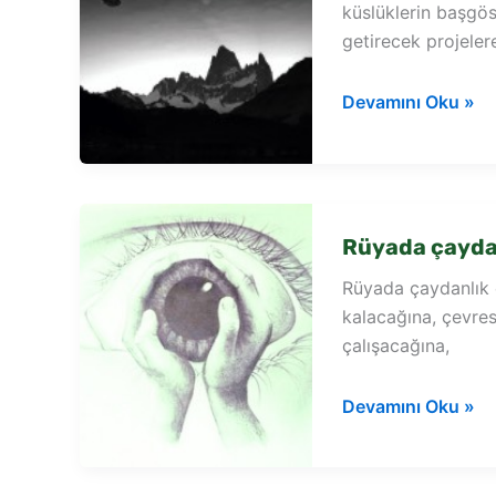
küslüklerin başgös
getirecek projeler
Rüyada
Devamını Oku »
kaynayan
çaydanlık
görmek
Rüyada çayda
Rüyada çaydanlık 
kalacağına, çevres
çalışacağına,
Rüyada
Devamını Oku »
çaydanlık
çay
görmek