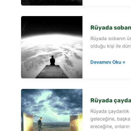
çaydanlık
görmek
Rüyada soban
Rüyada sobanın üs
olduğu kişi ile dü
Rüyada
Devamını Oku »
sobanın
üstünde
çaydanlık
görmek
Rüyada çayda
Rüyada çaydanlık 
geleceğine, başka
ereceğine, onların 