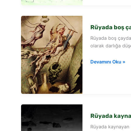
su
görmek
Rüyada boş ç
Rüyada boş çaydan
olarak darlığa düş
Rüyada
Devamını Oku »
boş
çaydanlık
görmek
Rüyada kayna
Rüyada kaynayan ça