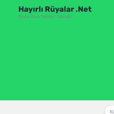
İçeriğe
Hayırlı Rüyalar .Net
atla
Büyük Rüya Tabirleri Sözlüğü