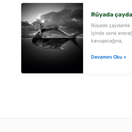
Rüyada çayda
Rüyada çaydanlık ü
içinde sona erece
kavuşacağına,
Rüyada
Devamını Oku »
çaydanlık
üstü
görmek