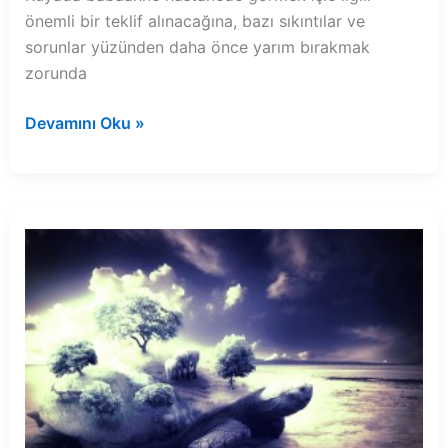
önemli bir teklif alınacağına, bazı sıkıntılar ve
sorunlar yüzünden daha önce yarım bırakmak
zorunda
Rüyada
Devamını Oku »
babaanne
hastanede
görmek