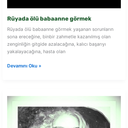
Rüyada ölü babaanne görmek
Rüyada ölü babaanne görmek yaşanan sorunların
sona ereceğine, binbir zahmetle kazanılmış olan
zenginliğin gitgide azalacağına, kalıcı başarıyı
yakalayacağına, hasta olan
Rüyada
Devamını Oku »
ölü
babaanne
görmek