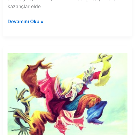
kazançlar elde
Rüyada
Devamını Oku »
eşimin
babaannesini
görmek