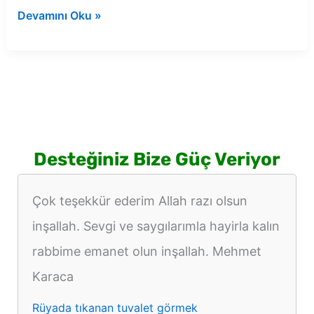
Rüyada
Devamını Oku »
ölen
babaannenin
evini
görmek
Desteğiniz Bize Güç Veriyor
Çok teşekkür ederim Allah razı olsun
inşallah. Sevgi ve saygılarımla hayirla kalın
rabbime emanet olun inşallah. Mehmet
Karaca
Rüyada tıkanan tuvalet görmek