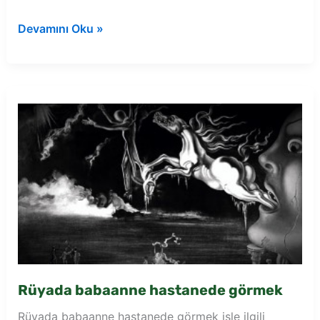
Rüyada
Devamını Oku »
büyük
babaanne
görmek
Rüyada babaanne hastanede görmek
Rüyada babaanne hastanede görmek işle ilgili