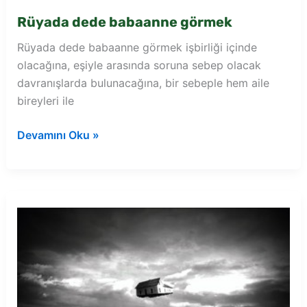
Rüyada dede babaanne görmek
Rüyada dede babaanne görmek işbirliği içinde
olacağına, eşiyle arasında soruna sebep olacak
davranışlarda bulunacağına, bir sebeple hem aile
bireyleri ile
Rüyada
Devamını Oku »
dede
babaanne
görmek