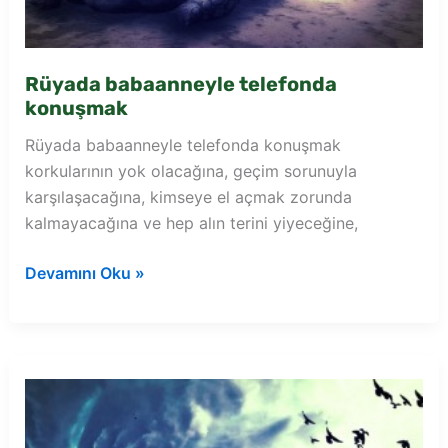
Rüyada babaanneyle telefonda
konuşmak
Rüyada babaanneyle telefonda konuşmak
korkularının yok olacağına, geçim sorunuyla
karşılaşacağına, kimseye el açmak zorunda
kalmayacağına ve hep alın terini yiyeceğine,
Rüyada
Devamını Oku »
babaanneyle
telefonda
konuşmak