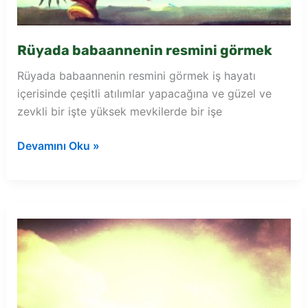
Rüyada babaannenin resmini görmek
Rüyada babaannenin resmini görmek iş hayatı
içerisinde çeşitli atılımlar yapacağına ve güzel ve
zevkli bir işte yüksek mevkilerde bir işe
Rüyada
Devamını Oku »
babaannenin
resmini
görmek