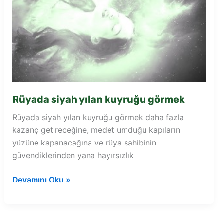
Rüyada siyah yılan kuyruğu görmek
Rüyada siyah yılan kuyruğu görmek daha fazla
kazanç getireceğine, medet umduğu kapıların
yüzüne kapanacağına ve rüya sahibinin
güvendiklerinden yana hayırsızlık
Rüyada
Devamını Oku »
siyah
yılan
kuyruğu