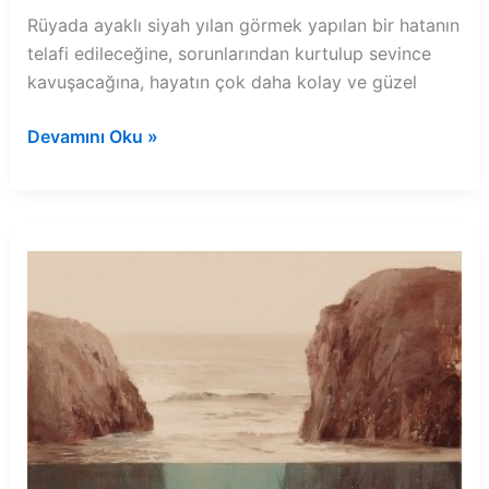
Rüyada ayaklı siyah yılan görmek yapılan bir hatanın
telafi edileceğine, sorunlarından kurtulup sevince
kavuşacağına, hayatın çok daha kolay ve güzel
Rüyada
Devamını Oku »
ayaklı
siyah
yılan
görmek