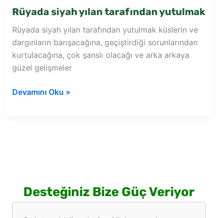
Rüyada siyah yılan tarafından yutulmak
Rüyada siyah yılan tarafından yutulmak küslerin ve
dargınların barışacağına, geçiştirdiği sorunlarından
kurtulacağına, çok şanslı olacağı ve arka arkaya
güzel gelişmeler
Rüyada
Devamını Oku »
siyah
yılan
tarafından
yutulmak
Desteğiniz Bize Güç Veriyor