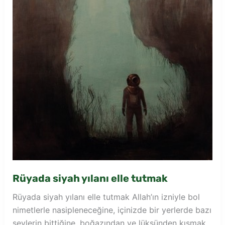
Rüyada siyah yılanı elle tutmak
Rüyada siyah yılanı elle tutmak Allah’ın izniyle bol
nimetlerle nasipleneceğine, içinizde bir yerlerde bazı
şeylerin bittiğine, boğazından ve lüksünden kısmak