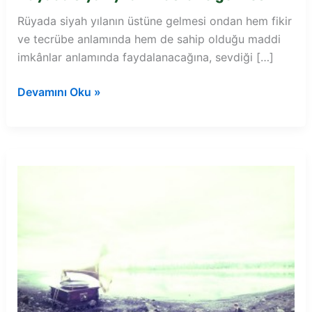
Rüyada siyah yılanın üstüne gelmesi ondan hem fikir
ve tecrübe anlamında hem de sahip olduğu maddi
imkânlar anlamında faydalanacağına, sevdiği […]
Rüyada
Devamını Oku »
siyah
yılanın
üstüne
gelmesi