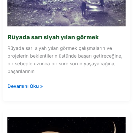
Rüyada sarı siyah yılan görmek
Rüyada sarı siyah yılan görmek çalışmaların ve
projelerin beklentilerin üstünde başarı getireceğine,
bir sebeple uzunca bir süre sorun yaşayacağına,
başarılarının
Rüyada
Devamını Oku »
sarı
siyah
yılan
görmek