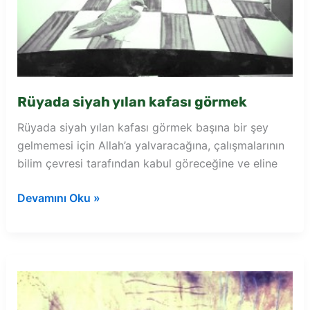
Rüyada siyah yılan kafası görmek
Rüyada siyah yılan kafası görmek başına bir şey
gelmemesi için Allah’a yalvaracağına, çalışmalarının
bilim çevresi tarafından kabul göreceğine ve eline
Rüyada
Devamını Oku »
siyah
yılan
kafası
görmek