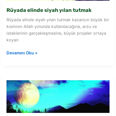
Rüyada elinde siyah yılan tutmak
Rüyada elinde siyah yılan tutmak kazancın büyük bir
kısmının Allah yolunda kullanılacağına, arzu ve
isteklerinin gerçekleşmesine, büyük projeler ortaya
koyan
Rüyada
Devamını Oku »
elinde
siyah
yılan
tutmak