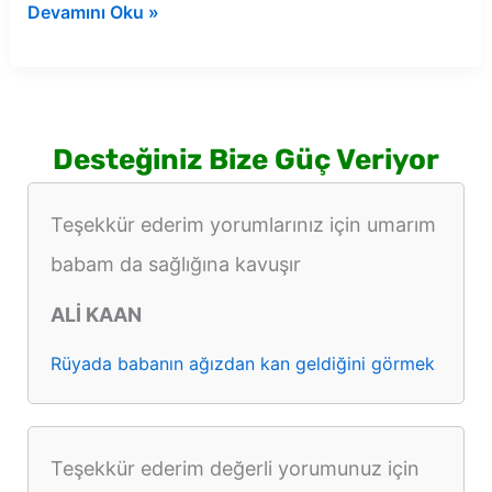
Rüyada
Devamını Oku »
başkasının
elinde
kağıt
para
Desteğiniz Bize Güç Veriyor
görmek
Teşekkür ederim yorumlarınız için umarım
babam da sağlığına kavuşır
ALİ KAAN
Rüyada babanın ağızdan kan geldiğini görmek
Teşekkür ederim değerli yorumunuz için