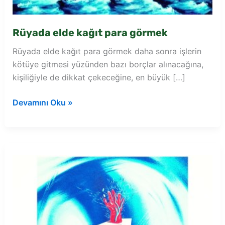
Rüyada elde kağıt para görmek
Rüyada elde kağıt para görmek daha sonra işlerin
kötüye gitmesi yüzünden bazı borçlar alınacağına,
kişiliğiyle de dikkat çekeceğine, en büyük […]
Rüyada
Devamını Oku »
elde
kağıt
para
görmek