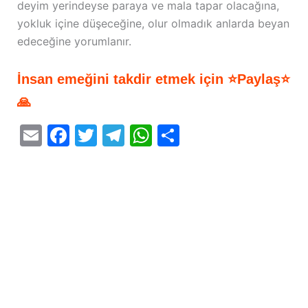
deyim yerindeyse paraya ve mala tapar olacağına,
yokluk içine düşeceğine, olur olmadık anlarda beyan
edeceğine yorumlanır.
İnsan emeğini takdir etmek için ⭐Paylaş⭐
🙏
E
F
T
T
W
S
m
a
w
el
h
h
ai
c
itt
e
at
ar
l
e
er
gr
s
e
b
a
A
o
m
p
o
p
k