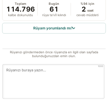
Toplam
Bugün
%94 için
114.796
61
2
saat
kalbe dokunuldu
rüya te’vîl kılındı
cevab müddeti
Rüyam yorumlandı mı?
Rüyanızı göndermeden önce rüyanızla en ilgili olan sayfada
bulunduğunuzdan emin olun.
1000