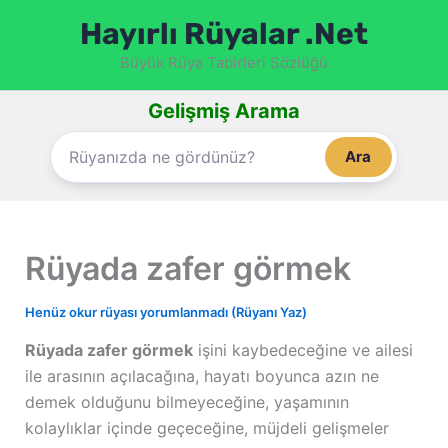
İçeriğe
Hayırlı Rüyalar .Net
atla
Büyük Rüya Tabirleri Sözlüğü
Gelişmiş Arama
Ara
Rüyada zafer görmek
Henüz okur rüyası yorumlanmadı (Rüyanı Yaz)
Rüyada zafer görmek
işini kaybedeceğine ve ailesi
ile arasının açılacağına, hayatı boyunca azın ne
demek olduğunu bilmeyeceğine, yaşamının
kolaylıklar içinde geçeceğine, müjdeli gelişmeler