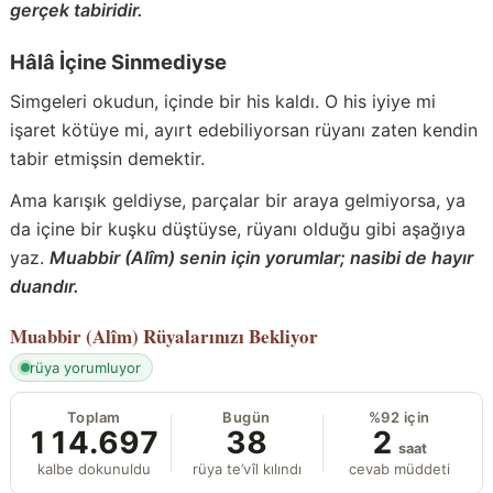
gerçek tabiridir.
Hâlâ İçine Sinmediyse
Simgeleri okudun, içinde bir his kaldı. O his iyiye mi
işaret kötüye mi, ayırt edebiliyorsan rüyanı zaten kendin
tabir etmişsin demektir.
Ama karışık geldiyse, parçalar bir araya gelmiyorsa, ya
da içine bir kuşku düştüyse, rüyanı olduğu gibi aşağıya
yaz.
Muabbir (Alîm) senin için yorumlar; nasibi de hayır
duandır.
Muabbir (Alîm)
Rüyalarınızı Bekliyor
rüya yorumluyor
Toplam
Bugün
%92 için
114.697
38
2
saat
kalbe dokunuldu
rüya te’vîl kılındı
cevab müddeti