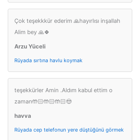
Çok teşekkkür ederim 🙏hayırlısı inşallah
Alim bey 🙏🍀
Arzu Yüceli
Rüyada sırtına havlu koymak
teşekkürler Amin .Aldım kabul ettim o
zaman🤲🏻🤲🏻🤲🏻😍
havva
Rüyada cep telefonun yere düştüğünü görmek