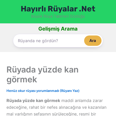
İçeriğe
Hayırlı Rüyalar .Net
atla
Büyük Rüya Tabirleri Sözlüğü
Gelişmiş Arama
Ara
Rüyada yüzde kan
görmek
Henüz okur rüyası yorumlanmadı (Rüyanı Yaz)
Rüyada yüzde kan görmek
maddi anlamda zarar
edeceğine, rahat bir nefes alınacağına ve kazanılan
mal varlığının sefasının sürüleceğine, resmi bir