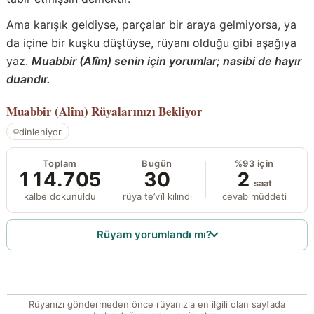
Ama karışık geldiyse, parçalar bir araya gelmiyorsa, ya
da içine bir kuşku düştüyse, rüyanı olduğu gibi aşağıya
yaz.
Muabbir (Alîm) senin için yorumlar; nasibi de hayır
duandır.
Muabbir (Alîm)
Rüyalarınızı Bekliyor
dinleniyor
Toplam
Bugün
%93 için
114.705
30
2
saat
kalbe dokunuldu
rüya te’vîl kılındı
cevab müddeti
Rüyam yorumlandı mı?
Rüyanızı göndermeden önce rüyanızla en ilgili olan sayfada