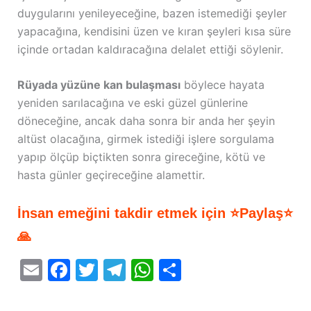
duygularını yenileyeceğine, bazen istemediği şeyler
yapacağına, kendisini üzen ve kıran şeyleri kısa süre
içinde ortadan kaldıracağına delalet ettiği söylenir.
Rüyada yüzüne kan bulaşması
böylece hayata
yeniden sarılacağına ve eski güzel günlerine
döneceğine, ancak daha sonra bir anda her şeyin
altüst olacağına, girmek istediği işlere sorgulama
yapıp ölçüp biçtikten sonra gireceğine, kötü ve
hasta günler geçireceğine alamettir.
İnsan emeğini takdir etmek için ⭐Paylaş⭐
🙏
E
F
T
T
W
S
m
a
w
el
h
h