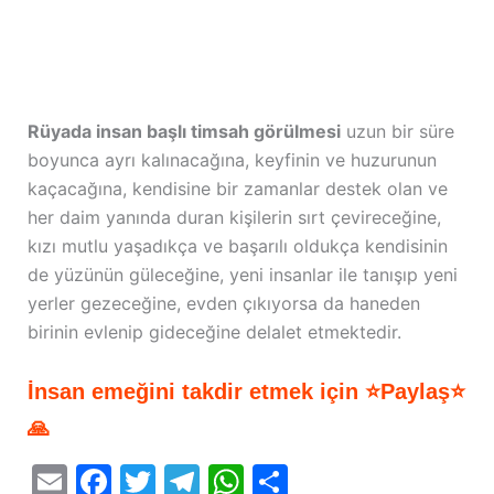
Rüyada insan başlı timsah görülmesi
uzun bir süre
boyunca ayrı kalınacağına, keyfinin ve huzurunun
kaçacağına, kendisine bir zamanlar destek olan ve
her daim yanında duran kişilerin sırt çevireceğine,
kızı mutlu yaşadıkça ve başarılı oldukça kendisinin
de yüzünün güleceğine, yeni insanlar ile tanışıp yeni
yerler gezeceğine, evden çıkıyorsa da haneden
birinin evlenip gideceğine delalet etmektedir.
İnsan emeğini takdir etmek için ⭐Paylaş⭐
🙏
E
F
T
T
W
S