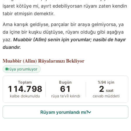
işaret kötüye mi, ayırt edebiliyorsan rüyanı zaten kendin
tabir etmişsin demektir.
Ama karışık geldiyse, parçalar bir araya gelmiyorsa, ya
da içine bir kuşku düştüyse, rüyanı olduğu gibi aşağıya
yaz.
Muabbir (Alîm) senin için yorumlar; nasibi de hayır
duandır.
Muabbir (Alîm)
Rüyalarınızı Bekliyor
rüya yorumluyor
Toplam
Bugün
%94 için
114.798
61
2
saat
kalbe dokunuldu
rüya te’vîl kılındı
cevab müddeti
Rüyam yorumlandı mı?