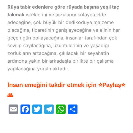
Rüya tabir edenlere göre rüyada başına yeşil taç
takmak
isteklerini ve arzularını kolayca elde
edeceğine, çok büyük bir dedikoduya malzeme
olacağına, ticaretinin genişleyeceğine ve elinin her
geçen gün bollaşacağına, insanlar tarafından çok
sevilip sayılacağına, üzüntülerinin ve yaşadığı
zorlukların artacağına, çıkılacak bir seyahatin
ardındna yakın bir arkadaşla birlikte bir çalışma
yapılacağına yorulmaktadır.
İnsan emeğini takdir etmek için ⭐Paylaş⭐
🙏
E
F
T
T
W
S
m
a
w
el
h
h
ai
c
itt
e
at
ar