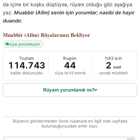
da içine bir kuşku düştüyse, rüyanı olduğu gibi aşağıya
yaz.
Muabbir (Alîm) senin için yorumlar; nasibi de hayır
duandır.
Muabbir (Alîm)
Rüyalarınızı Bekliyor
rüya yorumluyor
Toplam
Bugün
%93 için
114.743
44
2
saat
kalbe dokunuldu
rüya te’vîl kılındı
cevab müddeti
Rüyam yorumlandı mı?
Rüyanızı göndermeden önce rüyanızla en ilgili olan sayfada
bulunduğunuzdan emin olun.
1000