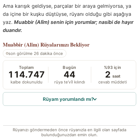
Ama karışık geldiyse, parçalar bir araya gelmiyorsa, ya
da içine bir kuşku düştüyse, rüyanı olduğu gibi aşağıya
yaz.
Muabbir (Alîm) senin için yorumlar; nasibi de hayır
duandır.
Muabbir (Alîm)
Rüyalarınızı Bekliyor
son görülme 26 dakika önce
Toplam
Bugün
%93 için
114.747
44
2
saat
kalbe dokunuldu
rüya te’vîl kılındı
cevab müddeti
Rüyam yorumlandı mı?
Rüyanızı göndermeden önce rüyanızla en ilgili olan sayfada
bulunduğunuzdan emin olun.