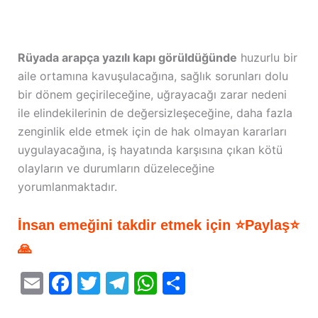
Rüyada arapça yazılı kapı görüldüğünde
huzurlu bir
aile ortamına kavuşulacağına, sağlık sorunları dolu
bir dönem geçirileceğine, uğrayacağı zarar nedeni
ile elindekilerinin de değersizleşeceğine, daha fazla
zenginlik elde etmek için de hak olmayan kararları
uygulayacağına, iş hayatında karşısına çıkan kötü
olayların ve durumların düzeleceğine
yorumlanmaktadır.
İnsan emeğini takdir etmek için ⭐Paylaş⭐
🙏
E
F
T
T
W
S
m
a
w
el
h
h