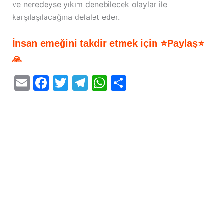
ve neredeyse yıkım denebilecek olaylar ile
karşılaşılacağına delalet eder.
İnsan emeğini takdir etmek için ⭐Paylaş⭐
🙏
E
F
T
T
W
S
m
a
w
el
h
h
ai
c
itt
e
at
ar
l
e
er
gr
s
e
b
a
A
o
m
p
o
p
k