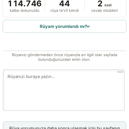
114.746
44
2
saat
kalbe dokunuldu
rüya te’vîl kılındı
cevab müddeti
Rüyam yorumlandı mı?
Rüyanızı göndermeden önce rüyanızla en ilgili olan sayfada
bulunduğunuzdan emin olun.
1000
Rüya yorumunuza daha sonra ulaşmak için bu sayfanın